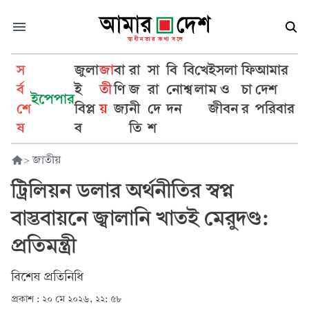
স
জুলা
জা
বা
রা
সা
বি
বি
খে
ইসলা
ফি
আমার
র্ব
ই
তী
ণি
জ
রা
নো
শ্ব
লা
ম ও
চা
দেশ
ইপেপার
শে
বিপ্ল
য়
জ্য
নী
দে
দন
জীবন
র
পরিবার
ষ
ব
তি
শ
>
জাতীয়
ট্রিলিয়ন ডলার অর্থনীতির স্বপ্ন
বাস্তবায়নে জ্বালানি খাতই মেরুদণ্ড:
প্রতিমন্ত্রী
বিশেষ প্রতিনিধি
প্রকাশ :
২০ মে ২০২৬, ২২: ৫৮