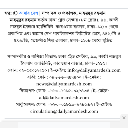
স্বত্ব: ©️
আমার দেশ
| সম্পাদক ও প্রকাশক, মাহমুদুর রহমান
মাহমুদুর রহমান
কর্তৃক ঢাকা ট্রেড সেন্টার (৮ম ফ্লোর), ৯৯, কাজী
নজরুল ইসলাম অ্যাভিনিউ, কারওয়ান বাজার, ঢাকা-১২১৫ থেকে
প্রকাশিত এবং আমার দেশ পাবলিকেশন লিমিটেড প্রেস, ৪৪৬/সি ও
৪৪৬/ডি, তেজগাঁও শিল্প এলাকা, ঢাকা-১২০৮ থেকে মুদ্রিত।
সম্পাদকীয় ও বাণিজ্য বিভাগ: ঢাকা ট্রেড সেন্টার, ৯৯, কাজী নজরুল
ইসলাম অ্যাভিনিউ, কারওয়ান বাজার, ঢাকা-১২১৫।
ফোন: ০২-৫৫০১২২৫০। ই-মেইল: info@dailyamardesh.com
বার্তা: ফোন: ০৯৬৬৬-৭৪৭৪০০। ই-মেইল:
news@dailyamardesh.com
বিজ্ঞাপন: ফোন: +৮৮০-১৭১৫-০২৫৪৩৪ । ই-মেইল:
ad@dailyamardesh.com
সার্কুলেশন: ফোন: +৮৮০-০১৮১৯-৮৭৮৬৮৭ । ই-মেইল:
circulation@dailyamardesh.com
ওয়েব মেইল
কনভার্টার
আর্কাইভ
বিজ্ঞাপন
সাইটম্যাপ