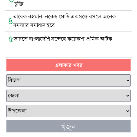
চুক্তি
তারেক রহমান-নরেন্দ্র মোদি একসঙ্গে বসলে অনেক
৪
সমস্যার সমাধান হবে
৫
ভারতে বাংলাদেশি সন্দেহে কয়েকশ’ শ্রমিক আটক
এলাকার খবর
খুঁজুন