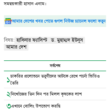
সমন্বয়কারী হাসান এনাম।
আমার দেশের খবর পেতে গুগল নিউজ চ্যানেল ফলো করুন
বিষয়:
হাসিনার ফ্যাসিস্ট
ড. মুহাম্মদ ইউনূস
আমার দেশ
সর্বশেষ
চাকরির প্রলোভনে তরুণীদের আটকে রেখে পর্নো ভিডিও
১
তৈরি
২
নিখোঁজের তিন দিন পর মিলল কৃষকের লাশ
৩
এখানে বোলিং উপভোগ করছি