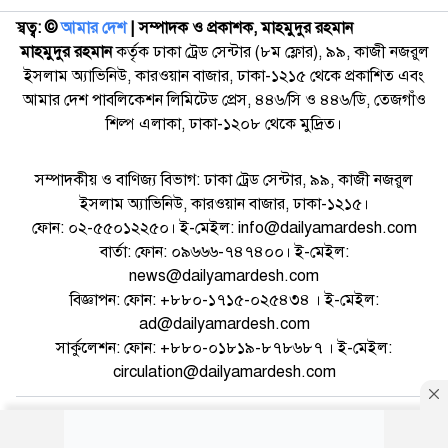
স্বত্ব: ©️
আমার দেশ
| সম্পাদক ও প্রকাশক, মাহমুদুর রহমান
মাহমুদুর রহমান
কর্তৃক ঢাকা ট্রেড সেন্টার (৮ম ফ্লোর), ৯৯, কাজী নজরুল
ইসলাম অ্যাভিনিউ, কারওয়ান বাজার, ঢাকা-১২১৫ থেকে প্রকাশিত এবং
আমার দেশ পাবলিকেশন লিমিটেড প্রেস, ৪৪৬/সি ও ৪৪৬/ডি, তেজগাঁও
শিল্প এলাকা, ঢাকা-১২০৮ থেকে মুদ্রিত।
সম্পাদকীয় ও বাণিজ্য বিভাগ: ঢাকা ট্রেড সেন্টার, ৯৯, কাজী নজরুল
ইসলাম অ্যাভিনিউ, কারওয়ান বাজার, ঢাকা-১২১৫।
ফোন: ০২-৫৫০১২২৫০। ই-মেইল: info@dailyamardesh.com
বার্তা: ফোন: ০৯৬৬৬-৭৪৭৪০০। ই-মেইল:
news@dailyamardesh.com
বিজ্ঞাপন: ফোন: +৮৮০-১৭১৫-০২৫৪৩৪ । ই-মেইল:
ad@dailyamardesh.com
সার্কুলেশন: ফোন: +৮৮০-০১৮১৯-৮৭৮৬৮৭ । ই-মেইল:
circulation@dailyamardesh.com
ওয়েব মেইল
কনভার্টার
আর্কাইভ
বিজ্ঞাপন
সাইটম্যাপ