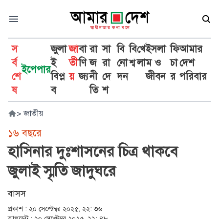
স
জুলা
জা
বা
রা
সা
বি
বি
খে
ইসলা
ফি
আমার
র্ব
ই
তী
ণি
জ
রা
নো
শ্ব
লা
ম ও
চা
দেশ
ইপেপার
শে
বিপ্ল
য়
জ্য
নী
দে
দন
জীবন
র
পরিবার
ষ
ব
তি
শ
>
জাতীয়
১৬ বছরে
হাসিনার দুঃশাসনের চিত্র থাকবে
জুলাই স্মৃতি জাদুঘরে
বাসস
প্রকাশ :
২০ সেপ্টেম্বর ২০২৫, ২২: ৩৬
আপডেট :
২০ সেপ্টেম্বর ২০২৫, ২২: ৪৮