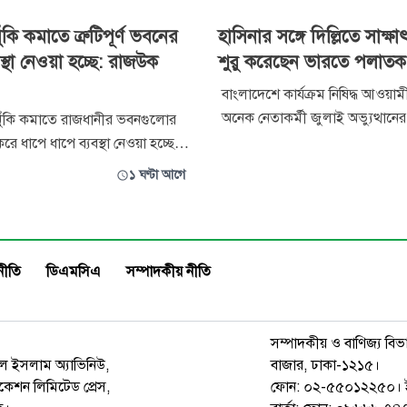
ঁকি কমাতে ত্রুটিপূর্ণ ভবনের
হাসিনার সঙ্গে দিল্লিতে সাক্
যবস্থা নেওয়া হচ্ছে: রাজউক
শুরু করেছেন ভারতে পলাতক
বাংলাদেশে কার্যক্রম নিষিদ্ধ আওয়া
অনেক নেতাকর্মী জুলাই অভ্যুত্থানের পর
ঝুঁকি কমাতে রাজধানীর ভবনগুলোর
দেশ ভারতে পালিয়ে অবস্থান করছে
 করে ধাপে ধাপে ব্যবস্থা নেওয়া হচ্ছে
দলটির অনেক নেতাকর্মীই বিভিন্ন সম
েন রাজধানী উন্নয়ন কর্তৃপক্ষের
১ ঘণ্টা আগে
সঙ্গে সাক্ষাৎ করেছেন বলে জানা গেছে। প্রত
রম্যান ইঞ্জিনিয়ার মো. রিয়াজুল
অনুযায়ী, ক্ষমতাচ্যুত প্রধানমন্ত্রী শে
প্রথম এক বছর স
ুধু ভবনের উচ্চতা নয়, বরং ত্রুটিপূর্ণ
 অবস্
নীতি
ডিএমসিএ
সম্পাদকীয় নীতি
সম্পাদকীয় ও বাণিজ্য বিভ
রুল ইসলাম অ্যাভিনিউ,
বাজার, ঢাকা-১২১৫।
েশন লিমিটেড প্রেস,
ফোন: ০২-৫৫০১২২৫০। 