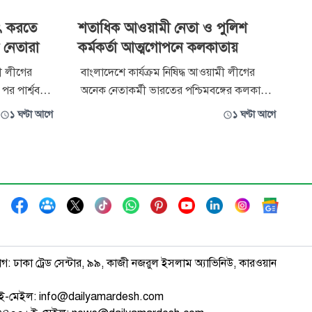
ষাৎ করতে
শতাধিক আওয়ামী নেতা ও পুলিশ
 নেতারা
কর্মকর্তা আত্মগোপনে কলকাতায়
মী লীগের
বাংলাদেশে কার্যক্রম নিষিদ্ধ আওয়ামী লীগের
 পার্শ্ববর্তী
অনেক নেতাকর্মী ভারতের পশ্চিমবঙ্গের কলকাতা
ন। এসময়
ও এর পার্শ্ববর্তী অঞ্চলে বসবাস করছেন। এদের
১ ঘণ্টা আগে
১ ঘণ্টা আগে
য়ে হাসিনার
মধ্যে রয়েছেন কার্যক্রম নিষিদ্ধ দলটির প্রেসিডিয়াম
িবেদন
সদস্য, সাবেক সংসদ সদস্য বা বিভিন্ন সহযোগী
খ হাসিনার সঙ্গে
সংগঠনের শীর্ষ নেতৃত্বের অন্তত ৭০ জন। বিবিসি
বাংলার এক প্রতিবেদনে বলা হ
াগ: ঢাকা ট্রেড সেন্টার, ৯৯, কাজী নজরুল ইসলাম অ্যাভিনিউ, কারওয়ান
ই-মেইল: info@dailyamardesh.com