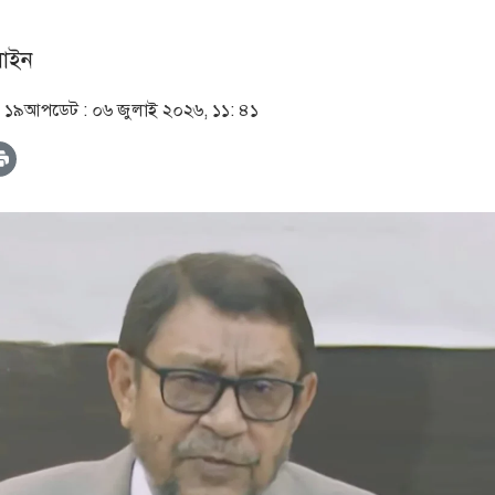
াইন
: ১৯
আপডেট :
০৬ জুলাই ২০২৬, ১১: ৪১