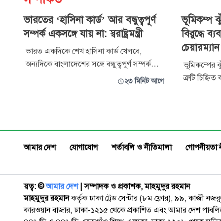
ভারতের ‘হাসিনা কার্ড’ আর বন্ধুত্বপূর্ণ
ভূমিকম্প ঝু
সম্পর্ক একসঙ্গে যায় না: স্বরাষ্ট্রমন্ত্রী
বিরুদ্ধে ব্
চেয়ারম্যান
ভারত একদিকে শেখ হাসিনা কার্ড খেলবে,
অন্যদিকে বাংলাদেশের সঙ্গে বন্ধুত্বপূর্ণ সম্পর্ক
ভূমিকম্পের 
বজায় রাখতে চাইবে- এ দুটি বিষয় একসঙ্গে
ত্রুটি চিহ্নিত
২৩ মিনিট আগে
চলতে পারে না বলে মন্তব্য করেছেন স্বরাষ্ট্রমন্ত্রী
বলে জানিয়েছ
সালাউদ্দিন আহমেদ। তিনি বলেন, বাংলাদেশ
(রাজউক) চেয়া
ভারতের সঙ্গে বন্ধুত্বপূর্ণ সম্পর্ক বজায় রাখতে চায়।
ইসলাম। তিনি বলেন, ভূমিকম্পে ভবন ধসে পড়ার
তবে সেই সম্পর্ক হতে হবে প
প্রধান কারণ শ
নকশা, মাটির
আমার দেশ
যোগাযোগ
শর্তাবলি ও নীতিমালা
গোপনীয়তা 
স্বত্ব: ©️
আমার দেশ
| সম্পাদক ও প্রকাশক, মাহমুদুর রহমান
মাহমুদুর রহমান
কর্তৃক ঢাকা ট্রেড সেন্টার (৮ম ফ্লোর), ৯৯, কাজী নজ
কারওয়ান বাজার, ঢাকা-১২১৫ থেকে প্রকাশিত এবং আমার দেশ পাবলিক