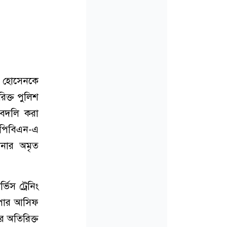
াৎ হোসেনকে
িক্ত পুলিশ
 বদলি করা
এপিবিএন-এ
শনার অমৃত
ভিস ট্রেনিং
সুপার আসিফ
র অতিরিক্ত