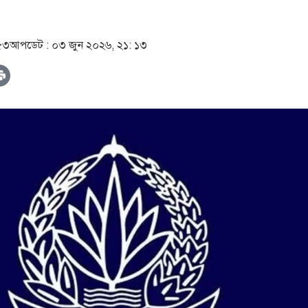
৫৩
আপডেট :
০৩ জুন ২০২৬, ২১: ১৩