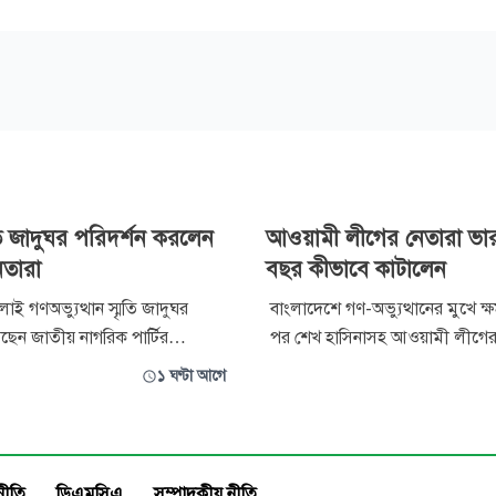
ৃতি জাদুঘর পরিদর্শন করলেন
আওয়ামী লীগের নেতারা ভার
েতারা
বছর কীভাবে কাটালেন
াই গণঅভ্যুত্থান স্মৃতি জাদুঘর
বাংলাদেশে গণ-অভ্যুত্থানের মুখে ক
ছেন জাতীয় নাগরিক পার্টির
পর শেখ হাসিনাসহ আওয়ামী লীগের
্বায়ক ও বিরোধীদলীয় চিফ হুইপ
নেতাকর্মীরা ভারতে চলে গিয়েছিলে
১ ঘণ্টা আগে
কেন্দ্রীয় নেতারা। শনিবার
পরও তাদের অনেকে সেখানেই আছ
া জাদুঘরের বিভিন্ন অংশ ঘুরে
'শেখ হাসিনার আহ্বানে' বাংলাদেশে ফ
 জুলাই গণঅভ্যুত্থানের সময়কার
প্রস্তুতি নিচ্ছেন বলে বিবিসি বাংলার 
রক, ছবি, দলিল ও ঐতিহাসিক নিদর্শন
করেছেন তাদের কয়
নীতি
ডিএমসিএ
সম্পাদকীয় নীতি