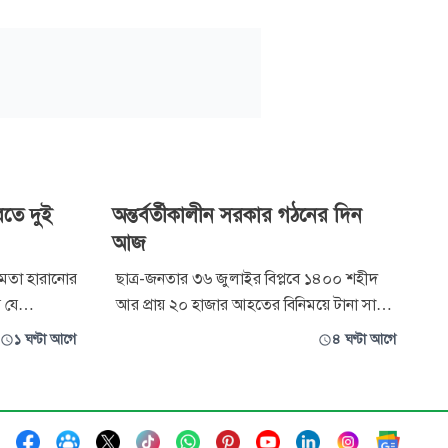
তে দুই
অন্তর্বর্তীকালীন সরকার গঠনের দিন
আজ
্ষমতা হারানোর
ছাত্র-জনতার ৩৬ জুলাইর বিপ্লবে ১৪০০ শহীদ
 যে
আর প্রায় ২০ হাজার আহতের বিনিময়ে টানা সাড়ে
ন, দুই বছর
১৫ বছরের ভয়ংকর ফ্যাসিবাদী শাসনের অবসান
১ ঘণ্টা আগে
৪ ঘণ্টা আগে
েন। তবে এখন
ঘটে। ২০২৪ সালের ৫ আগস্ট তাসের ঘরের
িরে যাওয়ার
মতো ভেঙে পড়ে আওয়ামী সরকার। সীমাহীন
কাছে দাবি
জনরোষ থেকে প্রাণ বাঁচাতে গোপনে ভারতে
েকজন। বাংলাদেশে কার্যক্
পালিয়ে যান ফ্যাসিস্ট শেখ হাসিনা। তার দলের