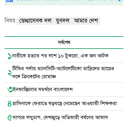
বিষয়:
স্বেচ্ছাসেবক দল
যুবদল
আমার দেশ
সর্বশেষ
১
নারীকে হত্যার পর লাশ ১০ টুকরো, এক জন আটক
টিভির পর্দায় ম্যানসিটি-অ্যাটলেটিকো মাদ্রিদের ম্যাচের
২
সঙ্গে ক্রিকেটের রোমাঞ্চ
৩
ইনফান্তিনোর সমর্থনে বাংলাদেশ
৪
হাসিনাকে ফেরাতে ষড়যন্ত্রে নেমেছেন আওয়ামী শিক্ষকরা
৫
সাগরে লঘুচাপ, দেশজুড়ে অতিভারী বর্ষণের আভাস