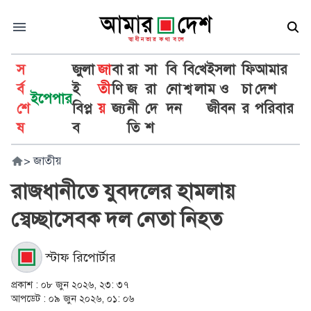
স
জুলা
জা
বা
রা
সা
বি
বি
খে
ইসলা
ফি
আমার
র্ব
ই
তী
ণি
জ
রা
নো
শ্ব
লা
ম ও
চা
দেশ
ইপেপার
শে
বিপ্ল
য়
জ্য
নী
দে
দন
জীবন
র
পরিবার
ষ
ব
তি
শ
>
জাতীয়
রাজধানীতে যুবদলের হামলায়
স্বেচ্ছাসেবক দল নেতা নিহত
স্টাফ রিপোর্টার
প্রকাশ :
০৮ জুন ২০২৬, ২৩: ৩৭
আপডেট :
০৯ জুন ২০২৬, ০১: ০৬