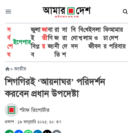
স
জুলা
জা
বা
রা
সা
বি
বি
খে
ইসলা
ফি
আমার
র্ব
ই
তী
ণি
জ
রা
নো
শ্ব
লা
ম ও
চা
দেশ
ইপেপার
শে
বিপ্ল
য়
জ্য
নী
দে
দন
জীবন
র
পরিবার
ষ
ব
তি
শ
>
জাতীয়
শিগগিরই ‘আয়নাঘর’ পরিদর্শন
করবেন প্রধান উপদেষ্টা
স্টাফ রিপোর্টার
প্রকাশ :
১৯ জানুয়ারি ২০২৫, ২০: ৩৭