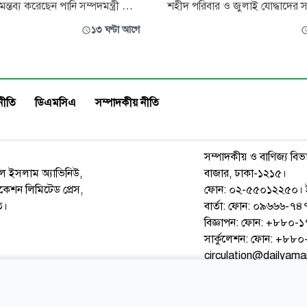
ন্তব্য করেছেন পানি সম্পদমন্ত্রী মো.
শহীদ পরিবার ও জুলাই যোদ্ধাদের সং
ৌধুরী এ্যানি। বৃহস্পতিবার (৬
আলোচনা সভায় প্রদর্শিত জুলাই গণঅ
১৩ ঘণ্টা আগে
লে জুলাই গণঅভ্যুত্থান ২০২৪-এর
বিষয়ক তথ্যচিত্রে গুরুত্বপূর্ণ কয়েকট
তি উপলক্ষে জাহাঙ্গীরনগর
অবদান যথাযথভাবে উপস্থাপিত না হওয়
য়ে প্রশাসনের উদ্যোগে আয়োজিত
বিতর্কের প্রেক্ষাপটে আন্তরিক দুঃখ প
চনা সভায় প্রধান অতিথির বক্ত
মন্ত্রণালয়। একইসঙ্
নীতি
ডিএমসিএ
সম্পাদকীয় নীতি
সম্পাদকীয় ও বাণিজ্য বিভ
রুল ইসলাম অ্যাভিনিউ,
বাজার, ঢাকা-১২১৫।
েশন লিমিটেড প্রেস,
ফোন: ০২-৫৫০১২২৫০। 
ত।
বার্তা: ফোন: ০৯৬৬৬-
বিজ্ঞাপন: ফোন: +৮৮০
সার্কুলেশন: ফোন: +৮
circulation@dailyam
ওয়েব মেইল
কনভার