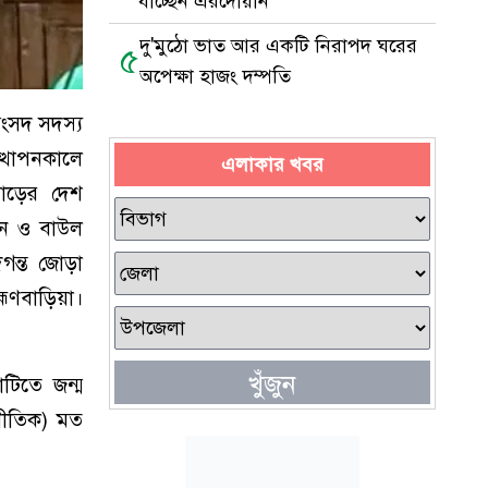
যাচ্ছেন এরদোয়ান
দু'মুঠো ভাত আর একটি নিরাপদ ঘরের
৫
অপেক্ষা হাজং দম্পতি
র সংসদ সদস্য
ত্থাপনকালে
এলাকার খবর
পাড়ের দেশ
র্তন ও বাউল
িগন্ত জোড়া
হ্মণবাড়িয়া।
খুঁজুন
াটিতে জন্ম
জনীতিক) মত