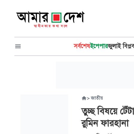
সর্বশেষ
ইপেপার
জুলাই বিপ্ল
>
জাতীয়
তুচ্ছ বিষয়ে টেঁ
রুমিন ফারহানা