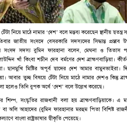
ে টেঁটা নিয়ে মাঠে নামার ‘দেশ’ বলে মন্তব্য করেছেন স্থানীয় স্বতন্ত্
তিবার জাতীয় সংসদে বেসরকারি সদস্যদের সিদ্ধান্ত প্রস্তাব উ
নের সংসদ সদস্য রুমিন ফারহানা বলেন, মেঘনা ও তিতাস 
আলাউদ্দিন খাঁ কিংবা শচীন দেব বর্মণের দেশ ব্রাহ্মণবাড়িয়া। কী
য়া। ছানমুখি মিষ্টির অপূর্ব স্বাদের দেশ আমার বামুনভাইরা। দ
য়া। আবার তুচ্ছ বিষয়ে টেঁটা নিয়ে মাঠে নামার দেশও কিন্তু ব্রা
া জেলা হলেও তিনি রুপক অর্থে ‘দেশ’ বলে উল্লেখ করেছে।
 শিল্প, সংস্কৃতির রাজধানী বলা হয় ব্রাহ্মণবাড়িয়াকে। এ ম
দত্ত বা অলি আহাদের (রুমিন ফারহানার মরহুম পিতা বিশিষ্ট রা
কল্যাণে বাংলা রাষ্ট্রভাষার স্বীকৃতি পেয়েছে।