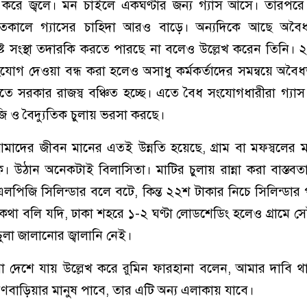
 করে জ্বলে। মন চাইলে একঘণ্টার জন্য গ্যাস আসে। তারপরে র
ীতকালে গ্যাসের চাহিদা আরও বাড়ে। অন্যদিকে আছে অব
্ট সংস্থা তদারকি করতে পারছে না বলেও উল্লেখ করেন তিনি।
ংযোগ দেওয়া বন্ধ করা হলেও অসাধু কর্মকর্তাদের সমন্বয়ে অবৈধ
তে সরকার রাজস্ব বঞ্চিত হচ্ছে। এতে বৈধ সংযোগধারীরা গ্যাস 
জি ও বৈদ্যুতিক চুলায় ভরসা করছে।
াদের জীবন মানের এতই উন্নতি হয়েছে, গ্রাম বা মফস্বলের মানু
। উঠান অনেকটাই বিলাসিতা। মাটির চুলায় রান্না করা বাস্তবতা
লপিজি সিলিন্ডার বলে বটে, কিন্ত ২২শ টাকার নিচে সিলিন্ডার
 কথা বলি যদি, ঢাকা শহরে ১-২ ঘণ্টা লোডশেডিং হলেও গ্রামে সেট
 চুলা জালানোর জ্বালানি নেই।
 সারা দেশে যায় উল্লেখ করে রুমিন ফারহানা বলেন, আমার দাবি
রাহ্মণবাড়িয়ার মানুষ পাবে, তার এটি অন্য এলাকায় যাবে।