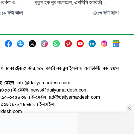
বর্ধনা ও
নুরুল হক নুর বলেছেন, এনসিপি অন্তর্বর্তী
ভ্যুত্থান
সরকারের সহায়তা ছাড়া রাজনৈতিকভাবে দাঁড়াতে
১৩ ঘণ্টা আগে
১৩ ঘণ্টা আগে
ি ঘটনাপ্রবাহ ও
পারতো না এবং দলটিতে জামায়াতে ইসলামীর
ায় সৃষ্ট
কৌশলগত প্রভাব রয়েছে। বিভিন্ন রাজনৈতিক দলে
্রকাশ করেছে
অনুপ্রবেশের মাধ্যমে রাজনৈতিক ফায়দা নেওয়ার
চেষ্টা করছে জামায়াত। জাতীয় নাগ
াগ: ঢাকা ট্রেড সেন্টার, ৯৯, কাজী নজরুল ইসলাম অ্যাভিনিউ, কারওয়ান
ই-মেইল: info@dailyamardesh.com
৭৪৭৪০০। ই-মেইল: news@dailyamardesh.com
-১৭১৫-০২৫৪৩৪ । ই-মেইল: ad@dailyamardesh.com
৮০-০১৮১৯-৮৭৮৬৮৭ । ই-মেইল:
ardesh.com
্টার
আর্কাইভ
বিজ্ঞাপন
সাইটম্যাপ