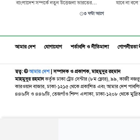
বাংলাদেশ সম্পর্কে নতুন উত্তেজনা ভারতের
যাবে না বলে ম
রাজধানী নয়াদিল্লিতে সাংবাদিকদের সামনে
শহীদউদ্দীন চ
৩ ঘণ্টা আগে
পলাতক প্রধানমন্ত্রী হাসিনার বক্তব্য দেওয়াকে কেন্দ্র
আগস্ট) বিকে
করে ভারত-বাংলাদেশ সম্পর্কে নতুন করে
দুই বছর পূর্
উত্তেজনা তৈরি হয়েছে। হাসিনাকে বক্তব্য দেওয়ার
বিশ্ববিদ্যাল
সুযোগ দেওয়ায় তীব্র ক্ষোভ জানি
দোয়া ও আলো
আমার দেশ
যোগাযোগ
শর্তাবলি ও নীতিমালা
গোপনীয়তা 
স্বত্ব: ©️
আমার দেশ
| সম্পাদক ও প্রকাশক, মাহমুদুর রহমান
মাহমুদুর রহমান
কর্তৃক ঢাকা ট্রেড সেন্টার (৮ম ফ্লোর), ৯৯, কাজী নজ
কারওয়ান বাজার, ঢাকা-১২১৫ থেকে প্রকাশিত এবং আমার দেশ পাবলিক
৪৪৬/সি ও ৪৪৬/ডি, তেজগাঁও শিল্প এলাকা, ঢাকা-১২০৮ থেকে মুদ্রি