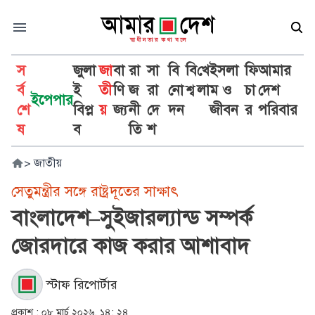
স
জুলা
জা
বা
রা
সা
বি
বি
খে
ইসলা
ফি
আমার
র্ব
ই
তী
ণি
জ
রা
নো
শ্ব
লা
ম ও
চা
দেশ
ইপেপার
শে
বিপ্ল
য়
জ্য
নী
দে
দন
জীবন
র
পরিবার
ষ
ব
তি
শ
>
জাতীয়
সেতুমন্ত্রীর সঙ্গে রাষ্ট্রদূতের সাক্ষাৎ
বাংলাদেশ–সুইজারল্যান্ড সম্পর্ক
জোরদারে কাজ করার আশাবাদ
স্টাফ রিপোর্টার
প্রকাশ :
০৮ মার্চ ২০২৬, ১৪: ২৪