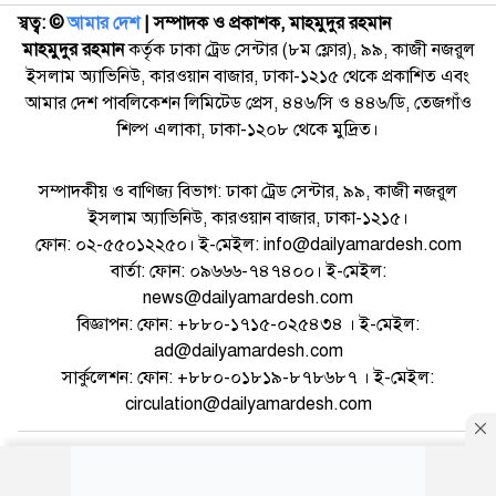
স্বত্ব: ©️
আমার দেশ
| সম্পাদক ও প্রকাশক, মাহমুদুর রহমান
মাহমুদুর রহমান
কর্তৃক ঢাকা ট্রেড সেন্টার (৮ম ফ্লোর), ৯৯, কাজী নজরুল
ইসলাম অ্যাভিনিউ, কারওয়ান বাজার, ঢাকা-১২১৫ থেকে প্রকাশিত এবং
আমার দেশ পাবলিকেশন লিমিটেড প্রেস, ৪৪৬/সি ও ৪৪৬/ডি, তেজগাঁও
শিল্প এলাকা, ঢাকা-১২০৮ থেকে মুদ্রিত।
সম্পাদকীয় ও বাণিজ্য বিভাগ: ঢাকা ট্রেড সেন্টার, ৯৯, কাজী নজরুল
ইসলাম অ্যাভিনিউ, কারওয়ান বাজার, ঢাকা-১২১৫।
ফোন: ০২-৫৫০১২২৫০। ই-মেইল: info@dailyamardesh.com
বার্তা: ফোন: ০৯৬৬৬-৭৪৭৪০০। ই-মেইল:
news@dailyamardesh.com
বিজ্ঞাপন: ফোন: +৮৮০-১৭১৫-০২৫৪৩৪ । ই-মেইল:
ad@dailyamardesh.com
সার্কুলেশন: ফোন: +৮৮০-০১৮১৯-৮৭৮৬৮৭ । ই-মেইল:
circulation@dailyamardesh.com
ওয়েব মেইল
কনভার্টার
আর্কাইভ
বিজ্ঞাপন
সাইটম্যাপ