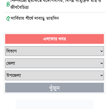
শিল্পবর্জ্যে হুমকিতে বঙ্গোপসাগর, বিপন্ন সামুদ্রিক মাছ ও
৪
জীববৈচিত্র্য
৫
সার্বিয়ায় শীর্ষে দাবাড়ু তাহসিন
এলাকার খবর
খুঁজুন