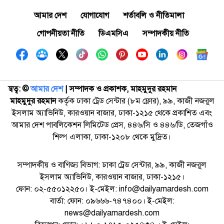
আমার দেশ
যোগাযোগ
শর্তাবলি ও নীতিমালা
গোপনীয়তা নীতি
ডিএমসিএ
সম্পাদকীয় নীতি
স্বত্ব: ©️
আমার দেশ
| সম্পাদক ও প্রকাশক, মাহমুদুর রহমান
মাহমুদুর রহমান
কর্তৃক ঢাকা ট্রেড সেন্টার (৮ম ফ্লোর), ৯৯, কাজী নজরুল
ইসলাম অ্যাভিনিউ, কারওয়ান বাজার, ঢাকা-১২১৫ থেকে প্রকাশিত এবং
আমার দেশ পাবলিকেশন লিমিটেড প্রেস, ৪৪৬/সি ও ৪৪৬/ডি, তেজগাঁও
শিল্প এলাকা, ঢাকা-১২০৮ থেকে মুদ্রিত।
সম্পাদকীয় ও বাণিজ্য বিভাগ: ঢাকা ট্রেড সেন্টার, ৯৯, কাজী নজরুল
ইসলাম অ্যাভিনিউ, কারওয়ান বাজার, ঢাকা-১২১৫।
ফোন: ০২-৫৫০১২২৫০। ই-মেইল: info@dailyamardesh.com
বার্তা: ফোন: ০৯৬৬৬-৭৪৭৪০০। ই-মেইল:
news@dailyamardesh.com