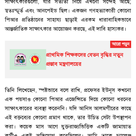
সাক্ষাৎকারগুলো, যার সত্যতা নিয়ে এখনো সন্দেহ আছে;
স্বতঃস্ফূর্ত এবং আনপেইড ছিল। একজন গণহত্যাকারী কোনো
পিআর প্রতিষ্ঠানের সাহায্য ছাড়াই এরকম ধারাবাহিকভাবে
আন্তর্জাতিক সাক্ষাৎকার আয়োজন করছে, এই দাবি হাস্যকর।
প্রাথমিক শিক্ষকদের বেতন বৃদ্ধির নতুন
প্রস্তাব মন্ত্রণালয়ের
তিনি লিখেছেন, স্পষ্টভাবে বলে রাখি, প্রফেসর ইউনূস কখনো
এক পয়সাও কোনো পিআর এজেন্সিতে দিয়ে কোনো ধরনের
সাক্ষাৎকারের ব্যবস্থা করেননি। যদি আনিস আলমগীরের কাছে
এই বক্তব্যের কোনো প্রমাণ থাকে, তার উচিত সেটা উপস্থাপন
করা। কয়েক মাস আগে যুক্তরাজ্যভিত্তিক একটি জামায়াত
কর্মীও একই অভিযোগ করেছিলেন। আমি তাকে চ্যালেঞ্জ