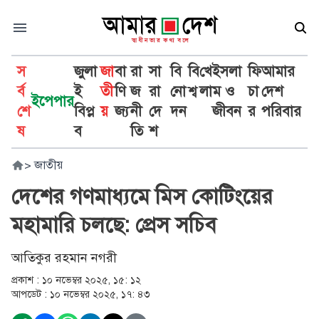
স
জুলা
জা
বা
রা
সা
বি
বি
খে
ইসলা
ফি
আমার
র্ব
ই
তী
ণি
জ
রা
নো
শ্ব
লা
ম ও
চা
দেশ
ইপেপার
শে
বিপ্ল
য়
জ্য
নী
দে
দন
জীবন
র
পরিবার
ষ
ব
তি
শ
>
জাতীয়
দেশের গণমাধ্যমে মিস কোটিংয়ের
মহামারি চলছে: প্রেস সচিব
আতিকুর রহমান নগরী
প্রকাশ :
১০ নভেম্বর ২০২৫, ১৫: ১২
আপডেট :
১০ নভেম্বর ২০২৫, ১৭: ৪৩