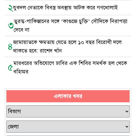
২
যুবদল নেতাকে বিবস্ত্র অবস্থায় আটক করে গণধোলাই
তুরস্ক-পাকিস্তানের সঙ্গে ‘কাগুজে চুক্তি’ সৌদিকে নিরাপত্তা
৩
দেবে না
জামায়াতকে ক্ষমতায় যেতে হলে ১০ বছর বিরোধী দলে
৪
থাকতে হবে: রাশেদ খাঁন
মারধরের অভিযোগে ঢাবির এক শিবির সমর্থক হল থেকে
৫
বহিষ্কার
এলাকার খবর