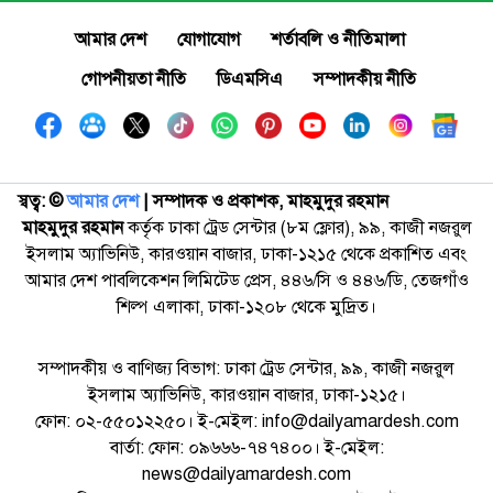
আমার দেশ
যোগাযোগ
শর্তাবলি ও নীতিমালা
গোপনীয়তা নীতি
ডিএমসিএ
সম্পাদকীয় নীতি
স্বত্ব: ©️
আমার দেশ
| সম্পাদক ও প্রকাশক, মাহমুদুর রহমান
মাহমুদুর রহমান
কর্তৃক ঢাকা ট্রেড সেন্টার (৮ম ফ্লোর), ৯৯, কাজী নজরুল
ইসলাম অ্যাভিনিউ, কারওয়ান বাজার, ঢাকা-১২১৫ থেকে প্রকাশিত এবং
আমার দেশ পাবলিকেশন লিমিটেড প্রেস, ৪৪৬/সি ও ৪৪৬/ডি, তেজগাঁও
শিল্প এলাকা, ঢাকা-১২০৮ থেকে মুদ্রিত।
সম্পাদকীয় ও বাণিজ্য বিভাগ: ঢাকা ট্রেড সেন্টার, ৯৯, কাজী নজরুল
ইসলাম অ্যাভিনিউ, কারওয়ান বাজার, ঢাকা-১২১৫।
ফোন: ০২-৫৫০১২২৫০। ই-মেইল: info@dailyamardesh.com
বার্তা: ফোন: ০৯৬৬৬-৭৪৭৪০০। ই-মেইল:
news@dailyamardesh.com