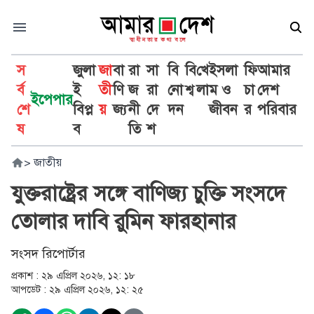
স
জুলা
জা
বা
রা
সা
বি
বি
খে
ইসলা
ফি
আমার
র্ব
ই
তী
ণি
জ
রা
নো
শ্ব
লা
ম ও
চা
দেশ
ইপেপার
শে
বিপ্ল
য়
জ্য
নী
দে
দন
জীবন
র
পরিবার
ষ
ব
তি
শ
>
জাতীয়
যুক্তরাষ্ট্রের সঙ্গে বাণিজ্য চুক্তি সংসদে
তোলার দাবি রুমিন ফারহানার
সংসদ রিপোর্টার
প্রকাশ :
২৯ এপ্রিল ২০২৬, ১২: ১৮
আপডেট :
২৯ এপ্রিল ২০২৬, ১২: ২৫