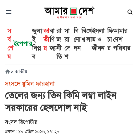
স
জুলা
জা
বা
রা
সা
বি
বি
খে
ইসলা
ফি
আমার
র্ব
ই
তী
ণি
জ
রা
নো
শ্ব
লা
ম ও
চা
দেশ
ইপেপার
শে
বিপ্ল
য়
জ্য
নী
দে
দন
জীবন
র
পরিবার
ষ
ব
তি
শ
>
জাতীয়
সংসদে রুমিন ফারহানা
তেলের জন্য তিন কিমি লম্বা লাইন
সরকারের হেলদোল নাই
সংসদ রিপোর্টার
প্রকাশ :
১৯ এপ্রিল ২০২৬, ১৭: ২৮