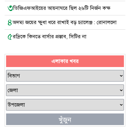
৩
ডিজিএফআইয়ের আয়নাঘরে ছিল ২৬টি নির্জন কক্ষ
৪
অদম্য জয়ের ক্ষুধা ধরে রাখাই বড় চ্যালেঞ্জ : রোনালদো
৫
রদ্রিকে কিনতে বার্সার প্রস্তাব, সিটির না
এলাকার খবর
খুঁজুন