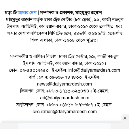
স্বত্ব: ©️
আমার দেশ
| সম্পাদক ও প্রকাশক, মাহমুদুর রহমান
মাহমুদুর রহমান
কর্তৃক ঢাকা ট্রেড সেন্টার (৮ম ফ্লোর), ৯৯, কাজী নজরুল
ইসলাম অ্যাভিনিউ, কারওয়ান বাজার, ঢাকা-১২১৫ থেকে প্রকাশিত এবং
আমার দেশ পাবলিকেশন লিমিটেড প্রেস, ৪৪৬/সি ও ৪৪৬/ডি, তেজগাঁও
শিল্প এলাকা, ঢাকা-১২০৮ থেকে মুদ্রিত।
সম্পাদকীয় ও বাণিজ্য বিভাগ: ঢাকা ট্রেড সেন্টার, ৯৯, কাজী নজরুল
ইসলাম অ্যাভিনিউ, কারওয়ান বাজার, ঢাকা-১২১৫।
ফোন: ০২-৫৫০১২২৫০। ই-মেইল: info@dailyamardesh.com
বার্তা: ফোন: ০৯৬৬৬-৭৪৭৪০০। ই-মেইল:
news@dailyamardesh.com
বিজ্ঞাপন: ফোন: +৮৮০-১৭১৫-০২৫৪৩৪ । ই-মেইল:
ad@dailyamardesh.com
সার্কুলেশন: ফোন: +৮৮০-০১৮১৯-৮৭৮৬৮৭ । ই-মেইল:
circulation@dailyamardesh.com
ওয়েব মেইল
কনভার্টার
আর্কাইভ
বিজ্ঞাপন
সাইটম্যাপ