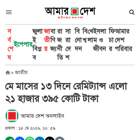
স
জুলা
জা
বা
রা
সা
বি
বি
খে
ইসলা
ফি
আমার
র্ব
ই
তী
ণি
জ
রা
নো
শ্ব
লা
ম ও
চা
দেশ
ইপেপার
শে
বিপ্ল
য়
জ্য
নী
দে
দন
জীবন
র
পরিবার
ষ
ব
তি
শ
>
জাতীয়
মে মাসের ১৩ দিনে রেমিট্যান্স এলো
২১ হাজার ৩৯৫ কোটি টাকা
আমার দেশ অনলাইন
প্রকাশ :
১৪ মে ২০২৬, ২০: ৫৯