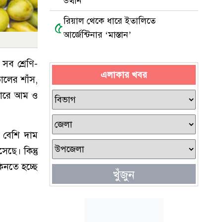
উত্থান
রিয়াল থেকে ধারে ইতালিতে
৫
আর্জেন্টিনার ‘মাস্তান’
সব শ্রেণি-
এলাকার খবর
ালের শাঁস,
জারে আম ও
। বেশি দাম
ছে। কিন্তু
িনতে হচ্ছে
খুঁজুন