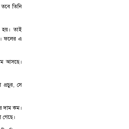
 তবে তিনি
ে হয়। তাই
ি। ফলের এ
 আম আসছে।
্রচুর, সে
র দাম কম।
া গেছে।