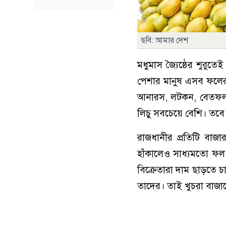
ছবি: আমার দেশ
মধুমাস জ্যৈষ্ঠের শুরু
পেশার মানুষ এসব ফলের স
আনারস, লটকন, বেতফল, 
লিচু সবচেয়ে বেশি। তব
রাজধানীর প্রতিটি বাজ
হাঁকালেও সাধ্যমতো ফল ক
বিক্রেতারা দাম ছাড়তে চ
তাদের। তাই খুচরা বাজার