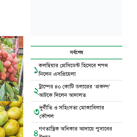
সর্বশেষ
কলম্বিয়ার প্রেসিডেন্ট হিসেবে শপথ
১
নিলেন এসপ্রিয়েলা
ট্রাম্পের ৪০ কোটি ডলারের ‘প্রকল্প’
২
আটকে দিলেন আদালত
দুর্নীতি ও সহিংসতা মোকাবিলার
৩
কৌশল
গণতান্ত্রিক অধিকার আদায়ে পুসাবের
৪