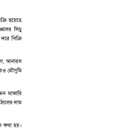
্রি হয়েছে
্চলের লিচু
দরে বিক্রি
াকা, আনারস
রেও মৌসুমি
মন মাঝারি
ঁঠালের দাম
ে কথা হয়।