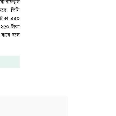
য়ী রফিকুল
েছে। তিনি
টাকা, ৫৫০
-২৫০ টাকা
 যাবে বলে