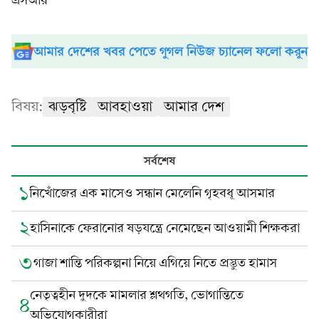
এসআর
আমার দেশের খবর পেতে গুগল নিউজ চ্যানেল ফলো করুন
বিষয়:
ঝড়বৃষ্টি
আবহাওয়া
আমার দেশ
সর্বশেষ
১
নিখোঁজের এক মাসেও সন্ধান মেলেনি গৃহবধূ আসমার
২
হাসিনাকে ফেরানোর ষড়যন্ত্রে নেমেছেন আওয়ামী শিক্ষকরা
৩
গাজা শান্তি পরিকল্পনা নিয়ে এগিয়ে নিতে প্রস্তুত হামাস
নেতৃত্বহীন দুদকে মামলার শ্লথগতি, ভোগান্তিতে
৪
অভিযোগকারীরা