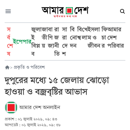
স
জুলা
জা
বা
রা
সা
বি
বি
খে
ইসলা
ফি
আমার
র্ব
ই
তী
ণি
জ
রা
নো
শ্ব
লা
ম ও
চা
দেশ
ইপেপার
শে
বিপ্ল
য়
জ্য
নী
দে
দন
জীবন
র
পরিবার
ষ
ব
তি
শ
>
প্রকৃতি ও পরিবেশ
দুপুরের মধ্যে ১৫ জেলায় ঝোড়ো
হাওয়া ও বজ্রবৃষ্টির আভাস
আমার দেশ অনলাইন
প্রকাশ :
০১ জুলাই ২০২৬, ০৯: ৪৩
আপডেট :
০১ জুলাই ২০২৬, ০৯: ৫৮