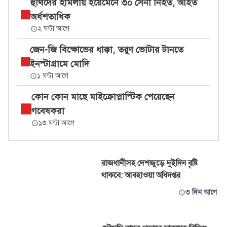
হুথিদের হামলায় ইয়েমেনে ৩০ সেনা নিহত, আহত
অর্ধশতাধিক
২ ঘণ্টা আগে
জেন-জি বিক্ষোভের ধাক্কা, তরুণ ভোটার টানতে
ইনস্টাগ্রামে মোদি
১ ঘণ্টা আগে
কোন কোন মাছে মাইক্রোপ্লাস্টিক পেয়েছেন
গবেষকরা
১৩ ঘণ্টা আগে
রাজধানীসহ দেশজুড়ে দুইদিন বৃষ্টি
থাকবে: আবহাওয়া অধিদপ্তর
৩ দিন আগে