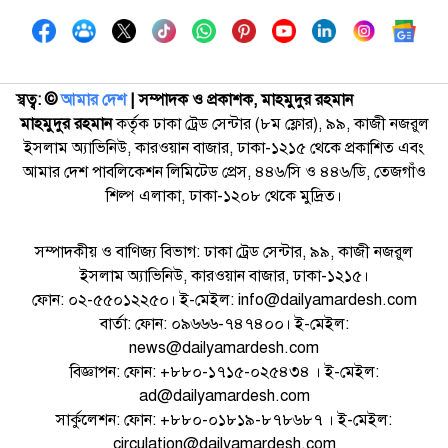
স্বত্ব: ©️
আমার দেশ
| সম্পাদক ও প্রকাশক, মাহমুদুর রহমান
মাহমুদুর রহমান
কর্তৃক ঢাকা ট্রেড সেন্টার (৮ম ফ্লোর), ৯৯, কাজী নজরুল
ইসলাম অ্যাভিনিউ, কারওয়ান বাজার, ঢাকা-১২১৫ থেকে প্রকাশিত এবং
আমার দেশ পাবলিকেশন লিমিটেড প্রেস, ৪৪৬/সি ও ৪৪৬/ডি, তেজগাঁও
শিল্প এলাকা, ঢাকা-১২০৮ থেকে মুদ্রিত।
সম্পাদকীয় ও বাণিজ্য বিভাগ: ঢাকা ট্রেড সেন্টার, ৯৯, কাজী নজরুল
ইসলাম অ্যাভিনিউ, কারওয়ান বাজার, ঢাকা-১২১৫।
ফোন: ০২-৫৫০১২২৫০। ই-মেইল: info@dailyamardesh.com
বার্তা: ফোন: ০৯৬৬৬-৭৪৭৪০০। ই-মেইল:
news@dailyamardesh.com
বিজ্ঞাপন: ফোন: +৮৮০-১৭১৫-০২৫৪৩৪ । ই-মেইল:
ad@dailyamardesh.com
সার্কুলেশন: ফোন: +৮৮০-০১৮১৯-৮৭৮৬৮৭ । ই-মেইল:
circulation@dailyamardesh.com