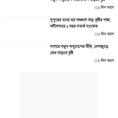
১ দিন আগে
দুপুরের মধ্যে ছয় অঞ্চলে ঝড়-বৃষ্টির শঙ্কা,
নদীবন্দরে ১ নম্বর সতর্ক সংকেত
১ দিন আগে
সাগরে নতুন লঘুচাপের উঁকি, দেশজুড়ে
ফের বাড়বে বৃষ্টি
২ দিন আগে