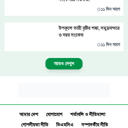
১১ দিন আগে
উপকূলে ভারী বৃষ্টির শঙ্কা, সমুদ্রবন্দরে
৩ নম্বর সংকেত
১১ দিন আগে
আরও দেখুন
আমার দেশ
যোগাযোগ
শর্তাবলি ও নীতিমালা
গোপনীয়তা নীতি
ডিএমসিএ
সম্পাদকীয় নীতি