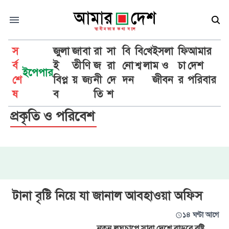
স
জুলা
জা
বা
রা
সা
বি
বি
খে
ইসলা
ফি
আমার
র্ব
ই
তী
ণি
জ
রা
নো
শ্ব
লা
ম ও
চা
দেশ
ইপেপার
শে
বিপ্ল
য়
জ্য
নী
দে
দন
জীবন
র
পরিবার
ষ
ব
তি
শ
প্রকৃতি ও পরিবেশ
টানা বৃষ্টি নিয়ে যা জানাল আবহাওয়া অফিস
১৪ ঘণ্টা আগে
নতুন লঘুচাপে সারা দেশে বাড়বে বৃষ্টি