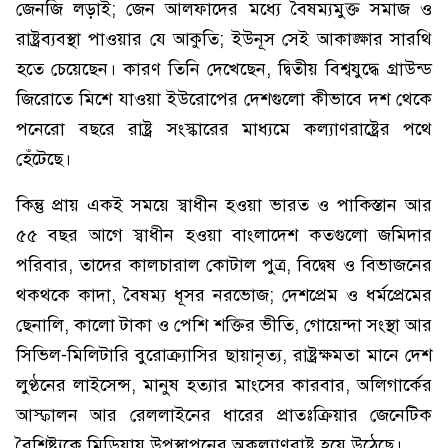
জেনজি লড়াই; জেন আলফাদের মধ্যে বৈষম্যমুক্ত সমাজ ও
রাষ্ট্রব্যবস্থা পাওয়ার যে আকুতি; ইউনূস সেই আকাঙ্ক্ষার সারথি
হতে চেয়েছেন। কারণ তিনি দেখেছেন, দ্বিতীয় বিশ্বযুদ্ধে গ্রাউন্ড
জিরোতে মিশে যাওয়া ইউরোপের দেশগুলো কীভাবে দশ থেকে
পনেরো বছরে রাষ্ট্র সংস্কারের মাধ্যমে কল্যাণরাষ্ট্রের পথে
হেঁটেছে।
কিন্তু প্রায় একই সময়ে স্বাধীন হওয়া ভারত ও পাকিস্তান আর
৫৫ বছর আগে স্বাধীন হওয়া বাংলাদেশ কতগুলো জমিদার
পরিবার, তাদের কালচারাল কোটাল পুত্র, বিদ্বেষ ও বিভাজনের
থকথকে কাদা, বৈষম্য ধূসর নরভোজ; দেশপ্রেম ও ধর্মপ্রেমের
ছেনালি, কালো টাকা ও পেশি শক্তির ভীতি, গোয়েন্দা সংস্থা আর
সিভিল-মিলিটারি বুরোক্র্যাসির ছায়ানৃত্য, রাষ্ট্রক্ষমতা মানে দেশ
লুণ্ঠনের লাইসেন্স, মানুষ হত্যার মাংসের কারবার, অলিগার্কের
আস্ফালন আর রেললাইনের ধারের প্রাতঃক্রিয়ার জেনেটিক
বৈশিষ্ট্যকে মিডিয়ায় উপস্থাপনের অকল্যাণরাষ্ট্র হয়ে উঠেছে।