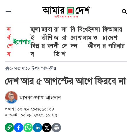
স
জুলা
জা
বা
রা
সা
বি
বি
খে
ইসলা
ফি
আমার
র্ব
ই
তী
ণি
জ
রা
নো
শ্ব
লা
ম ও
চা
দেশ
ইপেপার
শে
বিপ্ল
য়
জ্য
নী
দে
দন
জীবন
র
পরিবার
ষ
ব
তি
শ
>
মতামত
>
উপসম্পাদকীয়
দেশ আর ৫ আগস্টের আগে ফিরবে না
মাসকাওয়াথ আহসান
প্রকাশ :
০৩ জুন ২০২৬, ১০: ৩৪
আপডেট :
০৩ জুন ২০২৬, ১০: ৪৫