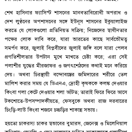
শেখ হাসিনার ফ্যাসিস্ট শাসনের মানবতাবিরোধী অপরাধ ও
দেশ লুণ্ঠনের অপশাসনের সঙ্গে ইউনূস শাসনের ইকুয়ালাইজ
করতে যে লোকগুলো প্রতিনিয়ত সক্রিয়; নিজেদের স্বাধীনতার
পক্ষের লোক দাবি করে, যারা ভারতের কাছে সার্বভৌমত্ব
সমর্পণ করে, জুলাই বিপ্লবীদের জুলাই জঙ্গি বলে যারা পেলব
প্রগতিশীলতার উপটান মুখে মাখতে চেষ্টা করে; এরা সেই
পলাশীর যুদ্ধের মীরজাফর ও জগৎশেঠদের কথাই মনে করিয়ে
দেয়। অথবা চিরস্থায়ী বন্দোবস্তের জমিদারের শরীরে তেল
মালিশ করার সময় যে ডিএনএ, দ্রোহী কৃষককে কলঙ্ক দেওয়ার
কিংবা গলা কেটে দেওয়ার শলা আঁটত; তারাই ফিরে ফিরে আসে
টকশোতে-উপসম্পাদকীয়তে, ফেসবুকে অথবা রাজ দরবারের
চিংড়ি-লাউ কিংবা শজনে চচ্চড়ির শাকান্ন সভায়।
হয়তো চাকরস্য চাকর স্বভাবের বুমারস, জেনেক্স ও মিলেনিয়াল