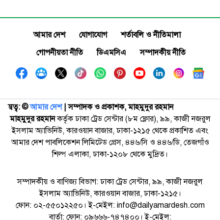
আমার দেশ
যোগাযোগ
শর্তাবলি ও নীতিমালা
গোপনীয়তা নীতি
ডিএমসিএ
সম্পাদকীয় নীতি
স্বত্ব: ©️
আমার দেশ
| সম্পাদক ও প্রকাশক, মাহমুদুর রহমান
মাহমুদুর রহমান
কর্তৃক ঢাকা ট্রেড সেন্টার (৮ম ফ্লোর), ৯৯, কাজী নজরুল
ইসলাম অ্যাভিনিউ, কারওয়ান বাজার, ঢাকা-১২১৫ থেকে প্রকাশিত এবং
আমার দেশ পাবলিকেশন লিমিটেড প্রেস, ৪৪৬/সি ও ৪৪৬/ডি, তেজগাঁও
শিল্প এলাকা, ঢাকা-১২০৮ থেকে মুদ্রিত।
সম্পাদকীয় ও বাণিজ্য বিভাগ: ঢাকা ট্রেড সেন্টার, ৯৯, কাজী নজরুল
ইসলাম অ্যাভিনিউ, কারওয়ান বাজার, ঢাকা-১২১৫।
ফোন: ০২-৫৫০১২২৫০। ই-মেইল: info@dailyamardesh.com
বার্তা: ফোন: ০৯৬৬৬-৭৪৭৪০০। ই-মেইল: