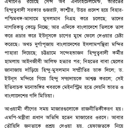
এখানেও রয়েছে সেন্স অব এনটাইটেলমেন্ট, ভারতের
হিন্দুত্ববাদী সরকার গুজরাট, কাশ্মীর, উত্তর প্রদেশ হয়ে বিহার-
পশ্চিমবঙ্গ-আসামে মুসলমান নিগ্রহ করে চলেছে; তাদের
নাগরিকত্ব কেড়ে নিচ্ছে; আর এদিকে বাংলাদেশে তিলকে তাল
করে প্রচার করে ইউনূসকে চাপের মুখে ফেলে দেওয়ার চেষ্টা
করেছে। অথচ দুর্গাপূজায় বাংলাদেশের ইসলামপন্থিরা মন্দির
পাহারা দিয়েছে; চট্টগ্রামে সন্দেহভাজন হিন্দুত্ববাদী কর্মীর
হামলায় আইনজীবী আলিফ হত্যার পর; নিহতের বাবা ছেলের
জানাজায় দাঁড়িয়ে হিন্দু-মুসলমান সম্প্রীতির ডাক দিলে; ড.
ইউনূস মন্দিরে গিয়ে হিন্দু সম্প্রদায়কে আশ্বস্ত করলে; সেই
ইতিবাচক মনোভঙ্গির খবরকে মেইনস্ট্রিম হতে দেয়নি ভারত ও
বাংলাদেশের গদি মিডিয়া।
আওয়ামী লীগের সময় মাজারগুলোকে রাজনীতিকীকরণ হয়।
এমপি-মন্ত্রীরা প্রধান অতিথি হতেন মাজারের ওরসে। আবার
তৌহিদি জনতাকে প্রশ্রয় দেওয়া হয়, হেফাজতকে নিয়ে