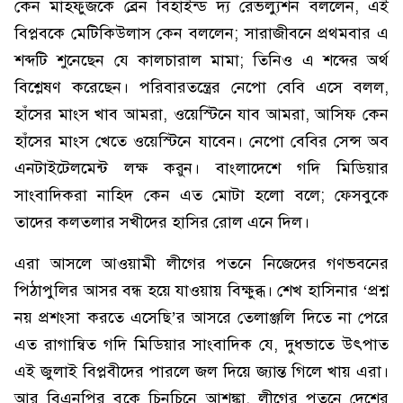
কেন মাহফুজকে ব্রেন বিহাইন্ড দ্য রেভল্যুশন বললেন, এই
বিপ্লবকে মেটিকিউলাস কেন বললেন; সারাজীবনে প্রথমবার এ
শব্দটি শুনেছেন যে কালচারাল মামা; তিনিও এ শব্দের অর্থ
বিশ্লেষণ করেছেন। পরিবারতন্ত্রের নেপো বেবি এসে বলল,
হাঁসের মাংস খাব আমরা, ওয়েস্টিনে যাব আমরা, আসিফ কেন
হাঁসের মাংস খেতে ওয়েস্টিনে যাবেন। নেপো বেবির সেন্স অব
এনটাইটেলমেন্ট লক্ষ করুন। বাংলাদেশে গদি মিডিয়ার
সাংবাদিকরা নাহিদ কেন এত মোটা হলো বলে; ফেসবুকে
তাদের কলতলার সখীদের হাসির রোল এনে দিল।
এরা আসলে আওয়ামী লীগের পতনে নিজেদের গণভবনের
পিঠাপুলির আসর বন্ধ হয়ে যাওয়ায় বিক্ষুব্ধ। শেখ হাসিনার ‘প্রশ্ন
নয় প্রশংসা করতে এসেছি’র আসরে তেলাঞ্জলি দিতে না পেরে
এত রাগান্বিত গদি মিডিয়ার সাংবাদিক যে, দুধভাতে উৎপাত
এই জুলাই বিপ্লবীদের পারলে জল দিয়ে জ্যান্ত গিলে খায় এরা।
আর বিএনপির বুকে চিনচিনে আশঙ্কা, লীগের পতনে দেশের