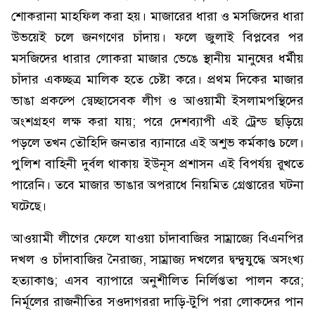
শোকরানা মাহফিল করা হয়। মাজারের ধারা ও মসজিদের ধারা
উভয়েই চলে জনগণের চাঁদায়। ফলে জুলাই বিপ্লবের পর
মসজিদের ধারার লোকরা মাজার ভেঙে স্থানীয় মানুষের ধর্মীয়
চাঁদার একচ্ছত্র মালিক হতে চেষ্টা করে। প্রথম দিকের মাজার
ভাঙা প্রকল্পে স্বেচ্ছাসেবক লীগ ও আওয়ামী ইসলামপন্থিদের
অংশগ্রহণ লক্ষ করা যায়; পরে দেশব্যাপী এই ট্রেন্ড ছড়িয়ে
পড়লে তখন তৌহিদি জনতার ব্যানারে এই অশুভ কর্মকাণ্ড চলে।
পুলিশ বাহিনী দুর্বল থাকায় ইউনূস প্রশাসন এই বিপর্যয় রুখতে
পারেনি। তবে মাজার ভাঙার অপরাধে নিয়মিত গ্রেপ্তারের ঘটনা
ঘটেছে।
আওয়ামী লীগের ফেলে যাওয়া চাঁদাবাজির সাম্রাজ্যে বিএনপির
দখল ও চাঁদাবাজির নৈরাজ্য, সাম্রাজ্য দখলের দ্বন্দ্বযুদ্ধে অসংখ্য
হত্যাকাণ্ড; এসব ব্যাপারে অনুশীলিত নির্লিপ্ততা পালন করে;
নির্মূলের রাজনীতির সওদাগররা দাড়ি-টুপি পরা লোকদের পান