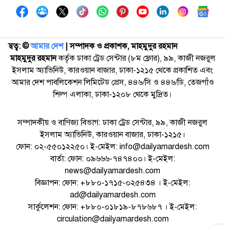
স্বত্ব: ©️
আমার দেশ
| সম্পাদক ও প্রকাশক, মাহমুদুর রহমান
মাহমুদুর রহমান
কর্তৃক ঢাকা ট্রেড সেন্টার (৮ম ফ্লোর), ৯৯, কাজী নজরুল
ইসলাম অ্যাভিনিউ, কারওয়ান বাজার, ঢাকা-১২১৫ থেকে প্রকাশিত এবং
আমার দেশ পাবলিকেশন লিমিটেড প্রেস, ৪৪৬/সি ও ৪৪৬/ডি, তেজগাঁও
শিল্প এলাকা, ঢাকা-১২০৮ থেকে মুদ্রিত।
সম্পাদকীয় ও বাণিজ্য বিভাগ: ঢাকা ট্রেড সেন্টার, ৯৯, কাজী নজরুল
ইসলাম অ্যাভিনিউ, কারওয়ান বাজার, ঢাকা-১২১৫।
ফোন: ০২-৫৫০১২২৫০। ই-মেইল: info@dailyamardesh.com
বার্তা: ফোন: ০৯৬৬৬-৭৪৭৪০০। ই-মেইল:
news@dailyamardesh.com
বিজ্ঞাপন: ফোন: +৮৮০-১৭১৫-০২৫৪৩৪ । ই-মেইল:
ad@dailyamardesh.com
সার্কুলেশন: ফোন: +৮৮০-০১৮১৯-৮৭৮৬৮৭ । ই-মেইল:
circulation@dailyamardesh.com