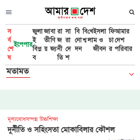
স
জুলা
জা
বা
রা
সা
বি
বি
খে
ইসলা
ফি
আমার
র্ব
ই
তী
ণি
জ
রা
নো
শ্ব
লা
ম ও
চা
দেশ
ইপেপার
শে
বিপ্ল
য়
জ্য
নী
দে
দন
জীবন
র
পরিবার
ষ
ব
তি
শ
মতামত
মূল্যবোধসম্পন্ন উচ্চশিক্ষা
দুর্নীতি ও সহিংসতা মোকাবিলার কৌশল