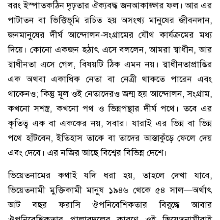
বরং ইস্পাতকঠিন দৃঢ়তার ঐক্যবদ্ধ জনআকাঙ্ক্ষার ফল। আর এর
পাটাতন বা ভিত্তিভূমি রচিত হয় অসংখ্য মানুষের জীবনদান,
জনমানুষের দীর্ঘ আন্দোলন-সংগ্রামের যৌথ কার্যক্রমের মধ্য
দিয়ে। কোনো একজন হঠাৎ এসে বললেন, আমরা স্বাধীন, আর
স্বাধীনতা এসে গেল, বিষয়টি ঠিক এমন নয়। স্বাধীনতাপ্রাপ্তির
এক অথবা একাধিক নেতা বা নেত্রী থাকতে পারেন এবং
থাকেনও; কিন্তু মূল ওই নেতাদেরও জন্ম হয় আন্দোলন, সংগ্রাম,
কখনো সশস্ত্র, কখনো পথ ও ভিন্নপন্থার দীর্ঘ পথে। তবে এর
কৃতিত্ব এক বা এককের নয়, সবার। যারাই এর ভিন্ন বা ভিন্ন
পথে হাঁটবেন, ইতিহাস তাকে বা তাদের আস্তাকুঁড়ে ফেলে দেয়
এবং দেবে। এর নজির আছে বিশ্বের বিভিন্ন দেশে।
ভিয়েতনামের কথাই যদি ধরা হয়, তাহলে দেখা যাবে,
ভিয়েতনামী মুক্তিকামী মানুষ ১৯৪৬ থেকে ৫৪ সাল—অর্থাৎ
আট বছর ফরাসি ঔপনিবেশিকতার বিরুদ্ধে আবার
ঔপনিবেশিকতার পালাবদলের কারণে ওই ভিয়েতনামীরাই