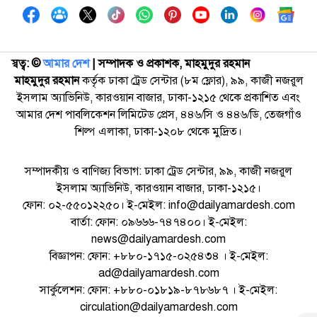
স্বত্ব: ©️
আমার দেশ
| সম্পাদক ও প্রকাশক, মাহমুদুর রহমান
মাহমুদুর রহমান
কর্তৃক ঢাকা ট্রেড সেন্টার (৮ম ফ্লোর), ৯৯, কাজী নজরুল
ইসলাম অ্যাভিনিউ, কারওয়ান বাজার, ঢাকা-১২১৫ থেকে প্রকাশিত এবং
আমার দেশ পাবলিকেশন লিমিটেড প্রেস, ৪৪৬/সি ও ৪৪৬/ডি, তেজগাঁও
শিল্প এলাকা, ঢাকা-১২০৮ থেকে মুদ্রিত।
সম্পাদকীয় ও বাণিজ্য বিভাগ: ঢাকা ট্রেড সেন্টার, ৯৯, কাজী নজরুল
ইসলাম অ্যাভিনিউ, কারওয়ান বাজার, ঢাকা-১২১৫।
ফোন: ০২-৫৫০১২২৫০। ই-মেইল: info@dailyamardesh.com
বার্তা: ফোন: ০৯৬৬৬-৭৪৭৪০০। ই-মেইল:
news@dailyamardesh.com
বিজ্ঞাপন: ফোন: +৮৮০-১৭১৫-০২৫৪৩৪ । ই-মেইল:
ad@dailyamardesh.com
সার্কুলেশন: ফোন: +৮৮০-০১৮১৯-৮৭৮৬৮৭ । ই-মেইল:
circulation@dailyamardesh.com