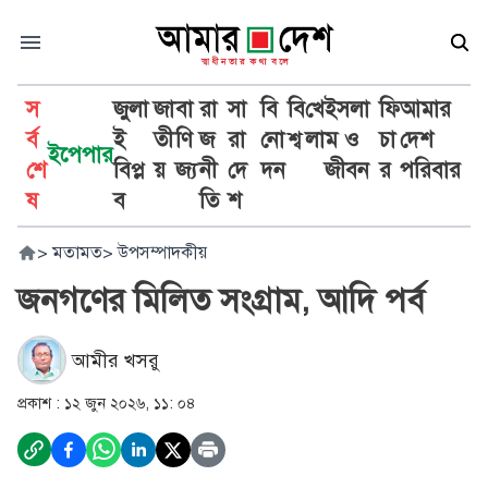
স
জুলা
জা
বা
রা
সা
বি
বি
খে
ইসলা
ফি
আমার
র্ব
ই
তী
ণি
জ
রা
নো
শ্ব
লা
ম ও
চা
দেশ
ইপেপার
শে
বিপ্ল
য়
জ্য
নী
দে
দন
জীবন
র
পরিবার
ষ
ব
তি
শ
>
মতামত
>
উপসম্পাদকীয়
জনগণের মিলিত সংগ্রাম, আদি পর্ব
আমীর খসরু
প্রকাশ :
১২ জুন ২০২৬, ১১: ০৪