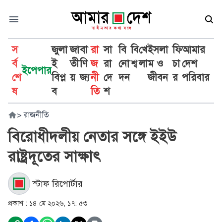
স
জুলা
জা
বা
রা
সা
বি
বি
খে
ইসলা
ফি
আমার
র্ব
ই
তী
ণি
জ
রা
নো
শ্ব
লা
ম ও
চা
দেশ
ইপেপার
শে
বিপ্ল
য়
জ্য
নী
দে
দন
জীবন
র
পরিবার
ষ
ব
তি
শ
>
রাজনীতি
বিরোধীদলীয় নেতার সঙ্গে ইইউ
রাষ্ট্রদূতের সাক্ষাৎ
স্টাফ রিপোর্টার
প্রকাশ :
১৪ মে ২০২৬, ১৭: ৫৩