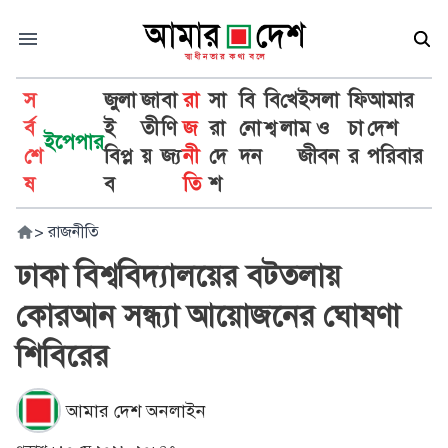
স
জুলা
জা
বা
রা
সা
বি
বি
খে
ইসলা
ফি
আমার
র্ব
ই
তী
ণি
জ
রা
নো
শ্ব
লা
ম ও
চা
দেশ
ইপেপার
শে
বিপ্ল
য়
জ্য
নী
দে
দন
জীবন
র
পরিবার
ষ
ব
তি
শ
>
রাজনীতি
ঢাকা বিশ্ববিদ্যালয়ের বটতলায়
কোরআন সন্ধ্যা আয়োজনের ঘোষণা
শিবিরের
আমার দেশ অনলাইন