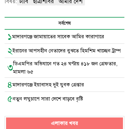
বিষয়:
ঢাবি
ছাত্রশিবির
আমার দেশ
সর্বশেষ
১
মাদারগঞ্জে জামায়াতের সাবেক আমির কারাগারে
২
ইরানের আপসহীন নেতাদের বুঝতে হিমশিম খাচ্ছেন ট্রাম্প
ডিএমপির অভিযানে গত ২৪ ঘণ্টায় ৪১৮ জন গ্রেফতার,
৩
মামলা ৬৫
৪
মাদারগঞ্জে ইয়াবাসহ দুই যুবক গ্রেপ্তার
৫
নতুন লঘুচাপে সারা দেশে বাড়বে বৃষ্টি
এলাকার খবর