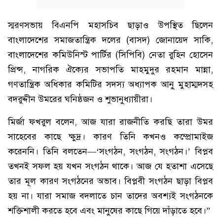
স্মরণসভায় বিএনপি মহাসচিব ছাড়াও উপস্থিত ছিলেন
বাংলাদেশের সমাজতান্ত্রিক দলের (বাসদ) জোনায়েদ সাকি,
বাংলাদেশের কমিউনিস্ট পার্টির (সিপিবি) নেতা রুহিন হোসেন
প্রিন্স, নাগরিক ঐক্যের সভাপতি মাহমুদুর রহমান মান্না,
গণতান্ত্রিক অধিকার কমিটির সদস্য অধ্যাপক আনু মুহাম্মদসহ
বদরুদ্দীন উমরের ঘনিষ্ঠজন ও শুভানুধ্যায়ীরা।
মির্জা ফখরুল বলেন, আজ যারা রাজনীতি করছি তারা উমর
সাহেবের কাছে ক্ষুদ্র। কারণ তিনি কখনও কম্প্রোমাইজ
করেননি। তিনি বলতেন—‘সংগঠন, সংগঠন, সংগঠন।’ বিপ্লব
তখনই সফল হয় যখন সংগঠন থাকে। আজ যে হতাশা এসেছে
তার মূল কারণ সংগঠনের অভাব। বিপ্লবী সংগঠন ছাড়া বিপ্লব
হয় না। যারা সমাজ বদলাতে চান তাদের অবশ্যই সংগঠনকে
শক্তিশালী করতে হবে এবং মানুষের কাছে গিয়ে দাঁড়াতে হবে।”