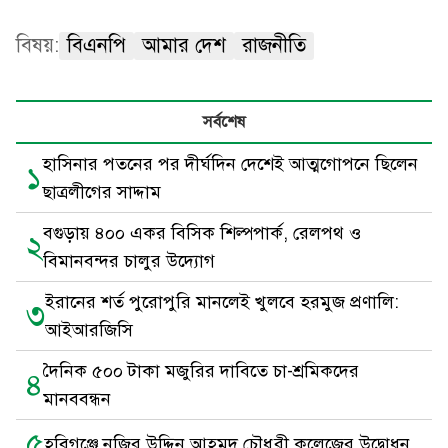
বিষয়:
বিএনপি
আমার দেশ
রাজনীতি
সর্বশেষ
হাসিনার পতনের পর দীর্ঘদিন দেশেই আত্মগোপনে ছিলেন
১
ছাত্রলীগের সাদ্দাম
বগুড়ায় ৪০০ একর বিসিক শিল্পপার্ক, রেলপথ ও
২
বিমানবন্দর চালুর উদ্যোগ
ইরানের শর্ত পুরোপুরি মানলেই খুলবে হরমুজ প্রণালি:
৩
আইআরজিসি
দৈনিক ৫০০ টাকা মজুরির দাবিতে চা-শ্রমিকদের
৪
মানববন্ধন
৫
হবিগঞ্জে নজির উদ্দিন আহমদ চৌধুরী কলেজের উদ্বোধন