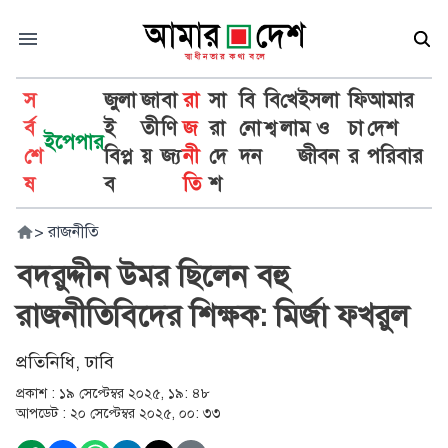
স
জুলা
জা
বা
রা
সা
বি
বি
খে
ইসলা
ফি
আমার
র্ব
ই
তী
ণি
জ
রা
নো
শ্ব
লা
ম ও
চা
দেশ
ইপেপার
শে
বিপ্ল
য়
জ্য
নী
দে
দন
জীবন
র
পরিবার
ষ
ব
তি
শ
>
রাজনীতি
বদরুদ্দীন উমর ছিলেন বহু
রাজনীতিবিদের শিক্ষক: মির্জা ফখরুল
প্রতিনিধি, ঢাবি
প্রকাশ :
১৯ সেপ্টেম্বর ২০২৫, ১৯: ৪৮
আপডেট :
২০ সেপ্টেম্বর ২০২৫, ০০: ৩৩