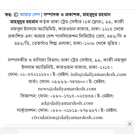
স্বত্ব: ©️
আমার দেশ
| সম্পাদক ও প্রকাশক, মাহমুদুর রহমান
মাহমুদুর রহমান
কর্তৃক ঢাকা ট্রেড সেন্টার (৮ম ফ্লোর), ৯৯, কাজী
নজরুল ইসলাম অ্যাভিনিউ, কারওয়ান বাজার, ঢাকা-১২১৫ থেকে
প্রকাশিত এবং আমার দেশ পাবলিকেশন লিমিটেড প্রেস, ৪৪৬/সি ও
৪৪৬/ডি, তেজগাঁও শিল্প এলাকা, ঢাকা-১২০৮ থেকে মুদ্রিত।
সম্পাদকীয় ও বাণিজ্য বিভাগ: ঢাকা ট্রেড সেন্টার, ৯৯, কাজী নজরুল
ইসলাম অ্যাভিনিউ, কারওয়ান বাজার, ঢাকা-১২১৫।
ফোন: ০২-৫৫০১২২৫০। ই-মেইল: info@dailyamardesh.com
বার্তা: ফোন: ০৯৬৬৬-৭৪৭৪০০। ই-মেইল:
news@dailyamardesh.com
বিজ্ঞাপন: ফোন: +৮৮০-১৭১৫-০২৫৪৩৪ । ই-মেইল:
ad@dailyamardesh.com
সার্কুলেশন: ফোন: +৮৮০-০১৮১৯-৮৭৮৬৮৭ । ই-মেইল:
circulation@dailyamardesh.com
ওয়েব মেইল
কনভার্টার
আর্কাইভ
বিজ্ঞাপন
সাইটম্যাপ