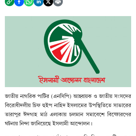
জাতীয় নাগরিক পার্টির (এনসিপি) আহ্বায়ক ও জাতীয় সংসদের
বিরোধীদলীয় চিফ হুইপ নাহিদ ইসলামের উপস্থিতিতে সাভারের
তারাপুর ঈদগাহ মাঠ এলাকায় চলমান সমাবেশে বিস্ফোরণের
ঘটনায় নিন্দা জানিয়েছে ইসলামী আন্দোলন।