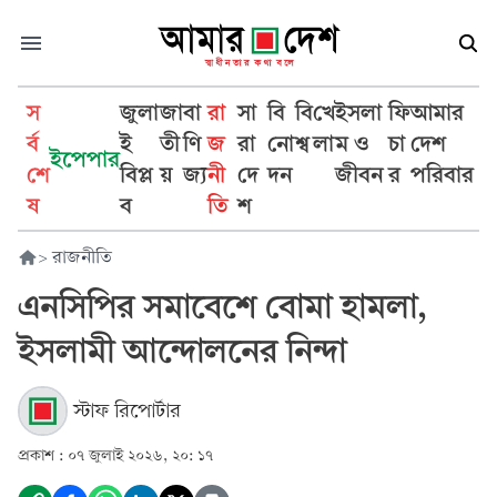
স
জুলা
জা
বা
রা
সা
বি
বি
খে
ইসলা
ফি
আমার
র্ব
ই
তী
ণি
জ
রা
নো
শ্ব
লা
ম ও
চা
দেশ
ইপেপার
শে
বিপ্ল
য়
জ্য
নী
দে
দন
জীবন
র
পরিবার
ষ
ব
তি
শ
>
রাজনীতি
এনসিপির সমাবেশে বোমা হামলা,
ইসলামী আন্দোলনের নিন্দা
স্টাফ রিপোর্টার
প্রকাশ :
০৭ জুলাই ২০২৬, ২০: ১৭