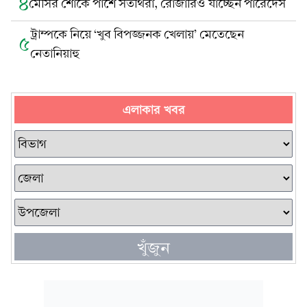
৪
মেসির শোকে পাশে সতীর্থরা, রোজারিও যাচ্ছেন পারেদেস
ট্রাম্পকে নিয়ে ‘খুব বিপজ্জনক খেলায়’ মেতেছেন
৫
নেতানিয়াহু
এলাকার খবর
খুঁজুন