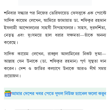
শনিবার সন্ধ্যার পর নিজের ভেরিফায়েড ফেসবুকে এক পোস্টে
সাদিক কায়েম লেখেন, আমিরে জামায়াত ডা. শফিকুর রহমান
ইসলামী আন্দোলনের সাহসী সিপাহসালার। সাহস, দূরদর্শিতা,
নেতৃত্ব এবং দুঃসময়ে হাল ধরার সক্ষমতা—তাঁকে অনন্য
করেছে।
সাদিক কায়েম লেখেন, রাব্বুল আলামিনের নিকট দুআ—
আল্লাহ যেন উনাকে (ডা. শফিকুর রহমান) পূর্ণ সুস্থতা দান
করেন। দেশ ও জাতির কল্যাণে উনাকে আরও দীর্ঘ সময়
প্রয়োজন।
আমার দেশের খবর পেতে গুগল নিউজ চ্যানেল ফলো করুন