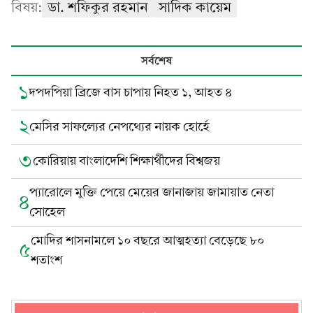
বিষয়:
ডা. শফিকুর রহমান
সাদিক কায়েম
সর্বশেষ
১
দপদপিয়া ব্রিজে বাস চাপায় নিহত ১, আহত ৪
২
মেসির সাফল্যের নেপথ্যের নায়ক হোর্হে
৩
কোরিয়ায় বাংলাদেশি শিক্ষার্থীদের বিশ্বজয়
প্যারোলে মুক্তি পেয়ে মেয়ের জানাজায় জামায়াত নেতা
৪
সোহেল
মোদির শাসনামলে ১০ বছরে আত্মহত্যা বেড়েছে ৮০
৫
শতাংশ