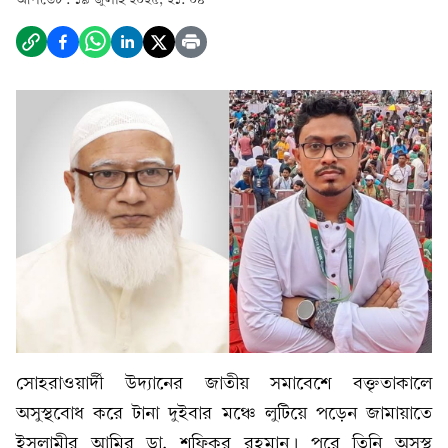
সোহরাওয়ার্দী উদ্যানের জাতীয় সমাবেশে বক্তৃতাকালে
অসুস্থবোধ করে টানা দুইবার মঞ্চে লুটিয়ে পড়েন জামায়াতে
ইসলামীর আমির ডা. শফিকুর রহমান। পরে তিনি অসুস্থ