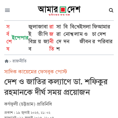
স
জুলা
জা
বা
রা
সা
বি
বি
খে
ইসলা
ফি
আমার
র্ব
ই
তী
ণি
জ
রা
নো
শ্ব
লা
ম ও
চা
দেশ
ইপেপার
শে
বিপ্ল
য়
জ্য
নী
দে
দন
জীবন
র
পরিবার
ষ
ব
তি
শ
>
রাজনীতি
সাদিক কায়েমের ফেসবুক পোস্ট
দেশ ও জাতির কল্যাণে ডা. শফিকুর
রহমানকে দীর্ঘ সময় প্রয়োজন
কর্ণফুলী (চট্টগ্রাম) প্রতিনিধি
প্রকাশ :
১৯ জুলাই ২০২৫, ২১: ০২
আপডেট :
১৯ জুলাই ২০২৫, ২১: ০৪