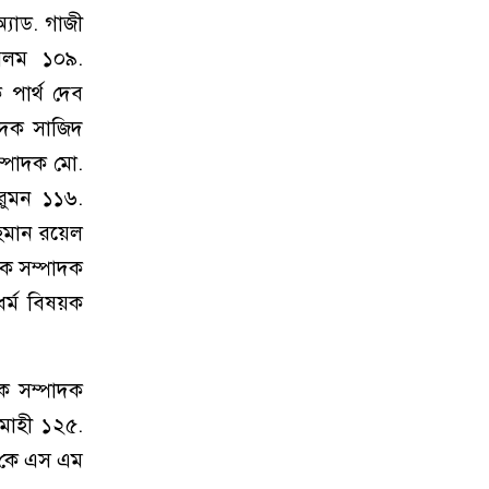
যাড. গাজী
আলম ১০৯.
পার্থ দেব
াদক সাজিদ
ম্পাদক মো.
রুমন ১১৬.
রহমান রয়েল
য়ক সম্পাদক
ধর্ম বিষয়ক
য়ক সম্পাদক
 মাহী ১২৫.
ক কে এস এম