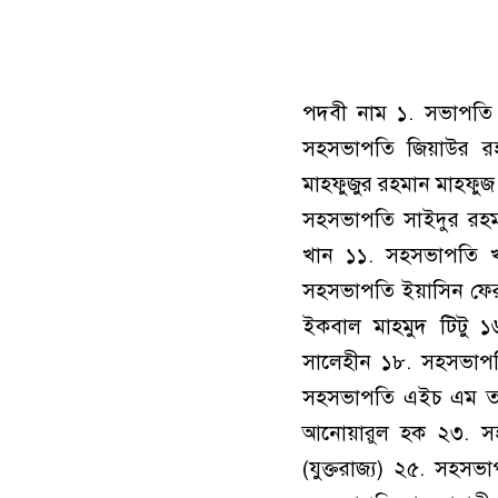
পদবী নাম ১. সভাপতি 
সহসভাপতি জিয়াউর র
মাহফুজুর রহমান মাহফু
সহসভাপতি সাইদুর রহম
খান ১১. সহসভাপতি খ
সহসভাপতি ইয়াসিন ফে
ইকবাল মাহমুদ টিটু ১
সালেহীন ১৮. সহসভাপ
সহসভাপতি এইচ এম তস
আনোয়ারুল হক ২৩. সহস
(যুক্তরাজ্য) ২৫. সহস