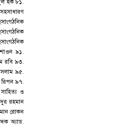
দুল হক ৮১.
. সহসাধারণ
সহসাংগঠনিক
হসাংগঠনিক
সহসাংগঠনিক
 শাওন ৯১.
ম রবি ৯৩.
ইসলাম ৯৫.
 রিপন ৯৭.
সাহিত্য ও
ইদুর রহমান
জামান রোকন
দক অ্যাড.