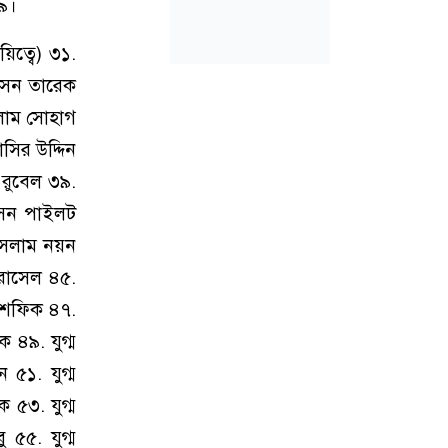
৯।
ত্বে) ৩১.
োসেন তারেক
সলাম সোহাগ
সির উদ্দিন
 রুবেল ৩৯.
সেন পাইলট
 ইসলাম নয়ন
 রাসেল ৪৫.
ম শফিক ৪৭.
 ৪৯. যুগ্ম
৫১. যুগ্ম
 ৫৩. যুগ্ম
 ৫৫. যুগ্ম