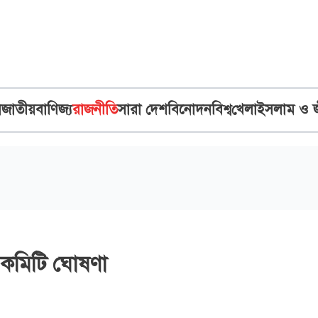
ব
জাতীয়
বাণিজ্য
রাজনীতি
সারা দেশ
বিনোদন
বিশ্ব
খেলা
ইসলাম ও 
্গ কমিটি ঘোষণা