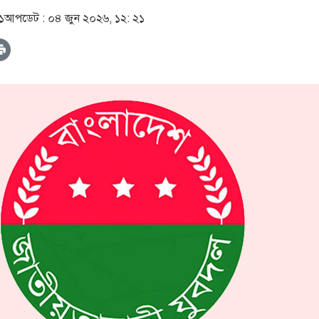
১
আপডেট :
০৪ জুন ২০২৬, ১২: ২১