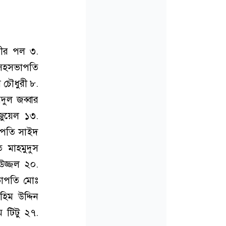
বীর পল ৩.
সহসভাপতি
 চৌধুরী ৮.
ুল জব্বার
জুয়েল ১৩.
াপতি সাইদ
 মাহমুদুস
জ্জল ২০.
ভাপতি মোঃ
িম উদ্দিন
 টিটু ২৭.