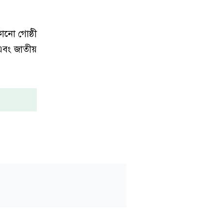
োনো গোষ্ঠী
এবং জাতীয়