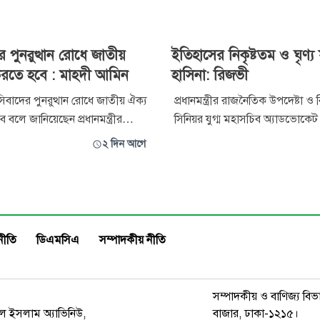
র পুনরুত্থান রোধে জাতীয়
ইতিহাসের নিকৃষ্টতম ও ঘৃণ্য ফ
করতে হবে : মাহদী আমিন
হাসিনা: রিজভী
বাদের পুনরুত্থান রোধে জাতীয় ঐক্য
প্রধানমন্ত্রীর রাজনৈতিক উপদেষ্টা ও
 বলে জানিয়েছেন প্রধানমন্ত্রীর
সিনিয়র যুগ্ম মহাসচিব অ্যাডভোকেট
ঁর কার্যালয়ের মুখপাত্র মাহ্দী
রিজভী বলেছেন, পৃথিবীর নিষ্ঠুর ফ্যা
২ দিন আগে
ণ-অভ্যুত্থানের দ্বিতীয় বর্ষপূর্তি
নাৎসিরা জোর করে ক্ষমতায় টিকে থা
ার রাতে ফেসবুক স্ট্যাটাসে তিনি
হাসিনার সঙ্গে তাদের পার্থক্য কী? প
েশের
হাসিনাও ছিলেন মারাত্মক রক্তপিপাসু 
 রাজনৈতিক দল হিসেব
নাৎসি হিটলার ও মুসোলিনির ম
নীতি
ডিএমসিএ
সম্পাদকীয় নীতি
সম্পাদকীয় ও বাণিজ্য বিভ
রুল ইসলাম অ্যাভিনিউ,
বাজার, ঢাকা-১২১৫।