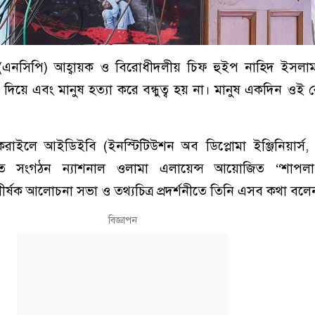
র (এনসিপি) আহ্বায়ক ও বিরোধীদলীয় চিফ হুইপ নাহিদ ইসলা
ড়া দিয়ে এবং মানুষ হত্যা করে বন্ধুত্ব হয় না। মানুষ একদিন ওই
করাইলে আইডিইবি (ইনস্টিটিউশন অব ডিপ্লোমা ইঞ্জিনিয়ার্স,
ত সংগঠন ন্যাশনাল ওলামা এলায়েন্স আয়োজিত “শাপলা 
র্ষক আলোচনা সভা ও তথ্যচিত্র প্রদর্শনীতে তিনি এসব কথা বলে
বিজ্ঞাপন