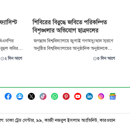
্যাসিস্ট
শিবিরের বিরুদ্ধে জবিতে পরিকল্পিত
বিশৃঙ্খলার অভিযোগ ছাত্রদলের
 বিএনপির
জগন্নাথ বিশ্ববিদ্যালয়ে জুলাই গণঅভ্যুত্থান স্মরণে
 রুহুল কবির
অনুষ্ঠিত বিশ্ববিদ্যালয়ের আনুষ্ঠানিক অনুষ্ঠানকে
সিস্ট ও
ভন্ডুল করার উদ্দেশে ছাত্রশিবিরের পরিকল্পিত
২ দিন আগে
৩ দিন আগে
কত। কিন্তু
বিশৃঙ্খলা সৃষ্টির অপচেষ্টার তীব্র নিন্দা ও প্রতিবাদ
ার্থক্য আছে।
জানিয়েছে ছাত্রদল। মঙ্গলবার গণমাধ্যমকে
ফ্যাসিস্ট।
পাঠানো এক বিবৃতিতে ছাত্রদল এ নিন্দা ও প্রতিবাদ
জানায়। বিব
াগ: ঢাকা ট্রেড সেন্টার, ৯৯, কাজী নজরুল ইসলাম অ্যাভিনিউ, কারওয়ান