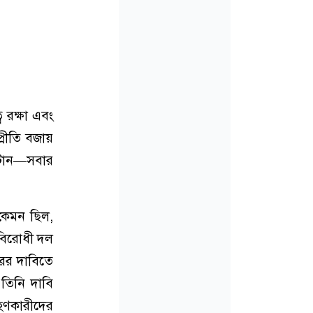
ব রক্ষা এবং
প্রীতি বজায়
স্টান—সবার
কেমন ছিল,
 বিরোধী দল
রের দাবিতে
তিনি দাবি
হণকারীদের