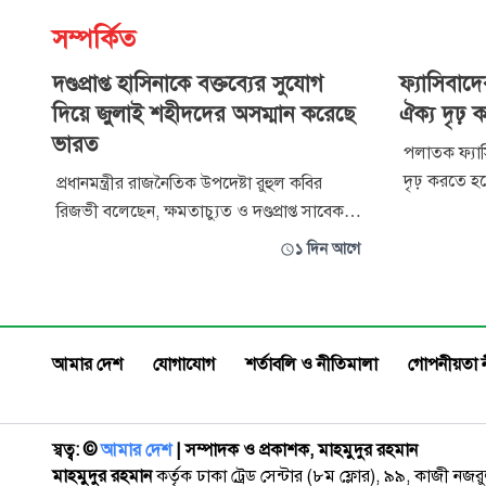
সম্পর্কিত
দণ্ডপ্রাপ্ত হাসিনাকে বক্তব্যের সুযোগ
ফ্যাসিবাদে
দিয়ে জুলাই শহীদদের অসম্মান করেছে
ঐক্য দৃঢ় 
ভারত
পলাতক ফ্যাসি
দৃঢ় করতে হবে
প্রধানমন্ত্রীর রাজনৈতিক উপদেষ্টা রুহুল কবির
উপদেষ্টা ও তা
রিজভী বলেছেন, ক্ষমতাচ্যুত ও দণ্ডপ্রাপ্ত সাবেক
আমিন। জুলাই গ
প্রধানমন্ত্রী শেখ হাসিনাকে বক্তব্য দেওয়ার সুযোগ
১ দিন আগে
উপলক্ষে বুধব
দিয়ে জুলাই শহীদদের অসম্মান করেছে ভারত।
একথা বলেন। মাহ্দী আমিন বলেন, দ
আইন থাকার পর পলাতক আসামিকে ফিরিয়ে না
সবচেয়ে বড়
দিয়ে রাজনীতির সুযোগ করে দেওয়া জাতীয়
সার্বভৌমত্বের প্রতি অপমান। বৃহস্
আমার দেশ
যোগাযোগ
শর্তাবলি ও নীতিমালা
গোপনীয়তা 
স্বত্ব: ©️
আমার দেশ
| সম্পাদক ও প্রকাশক, মাহমুদুর রহমান
মাহমুদুর রহমান
কর্তৃক ঢাকা ট্রেড সেন্টার (৮ম ফ্লোর), ৯৯, কাজী নজ