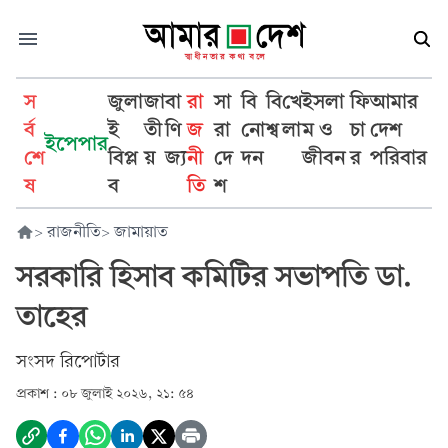
স
জুলা
জা
বা
রা
সা
বি
বি
খে
ইসলা
ফি
আমার
র্ব
ই
তী
ণি
জ
রা
নো
শ্ব
লা
ম ও
চা
দেশ
ইপেপার
শে
বিপ্ল
য়
জ্য
নী
দে
দন
জীবন
র
পরিবার
ষ
ব
তি
শ
>
রাজনীতি
>
জামায়াত
সরকারি হিসাব কমিটির সভাপতি ডা.
তাহের
সংসদ রিপোর্টার
প্রকাশ :
০৮ জুলাই ২০২৬, ২১: ৫৪