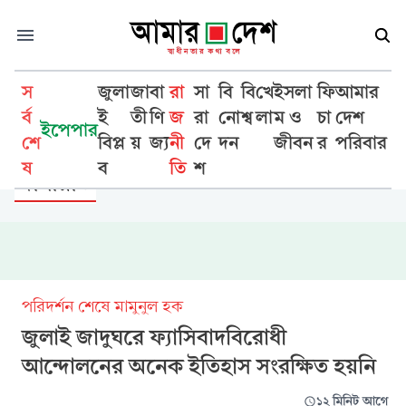
স
জুলা
জা
বা
রা
সা
বি
বি
খে
ইসলা
ফি
আমার
র্ব
ই
তী
ণি
জ
রা
নো
শ্ব
লা
ম ও
চা
দেশ
ইপেপার
শে
বিপ্ল
য়
জ্য
নী
দে
দন
জীবন
র
পরিবার
রাজনীতি
ষ
ব
তি
শ
জামায়াত
পরিদর্শন শেষে মামুনুল হক
জুলাই জাদুঘরে ফ্যাসিবাদবিরোধী
আন্দোলনের অনেক ইতিহাস সংরক্ষিত হয়নি
১২ মিনিট আগে