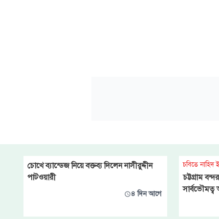
কাজ করতে প্র
চবিতে নাহিদ 
চোখে ব্যান্ডেজ নিয়ে বক্তব্য দিলেন নাসীরুদ্দীন
পাটওয়ারী
চট্টগ্রাম বন
সার্বভৌমত্ব
৪ দিন আগে