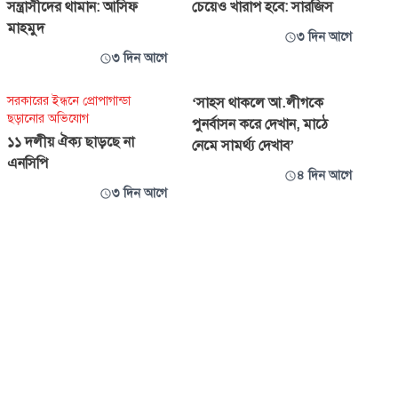
সন্ত্রাসীদের থামান: আসিফ
চেয়েও খারাপ হবে: সারজিস
মাহমুদ
৩ দিন আগে
৩ দিন আগে
সরকারের ইন্ধনে প্রোপাগান্ডা
‘সাহস থাকলে আ.লীগকে
ছড়ানোর অভিযোগ
পুনর্বাসন করে দেখান, মাঠে
১১ দলীয় ঐক্য ছাড়ছে না
নেমে সামর্থ্য দেখাব’
এনসিপি
৪ দিন আগে
৩ দিন আগে