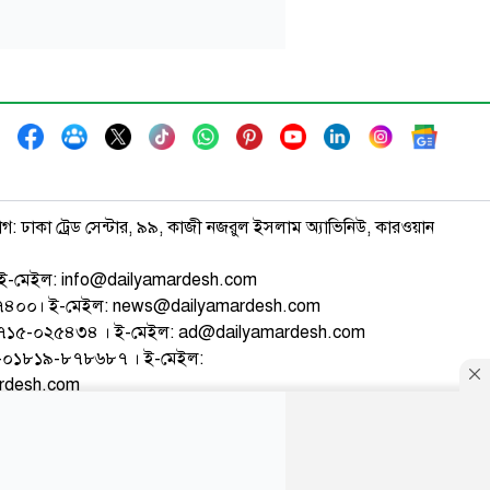
াগ: ঢাকা ট্রেড সেন্টার, ৯৯, কাজী নজরুল ইসলাম অ্যাভিনিউ, কারওয়ান
ই-মেইল: info@dailyamardesh.com
৭৪৭৪০০। ই-মেইল: news@dailyamardesh.com
-১৭১৫-০২৫৪৩৪ । ই-মেইল: ad@dailyamardesh.com
৮০-০১৮১৯-৮৭৮৬৮৭ । ই-মেইল:
ardesh.com
্টার
আর্কাইভ
বিজ্ঞাপন
সাইটম্যাপ