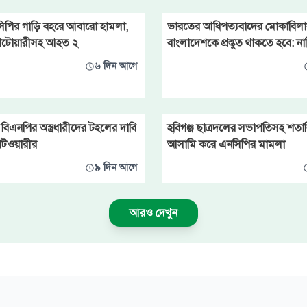
িপির গাড়ি বহরে আবারো হামলা,
ভারতের আধিপত্যবাদের মোকাবিলা
 পাটোয়ারীসহ আহত ২
বাংলাদেশকে প্রস্তুত থাকতে হবে: না
৬ দিন আগে
 বিএনপির অস্ত্রধারীদের টহলের দাবি
হবিগঞ্জ ছাত্রদলের সভাপতিসহ শতাধি
পাটওয়ারীর
আসামি করে এনসিপির মামলা
৯ দিন আগে
আরও দেখুন