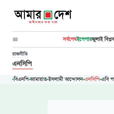
সর্বশেষ
ইপেপার
জুলাই বিপ্ল
রাজনীতি
এনসিপি
বিএনপি
জামায়াত
ইসলামী আন্দোলন
এনসিপি
এবি পার