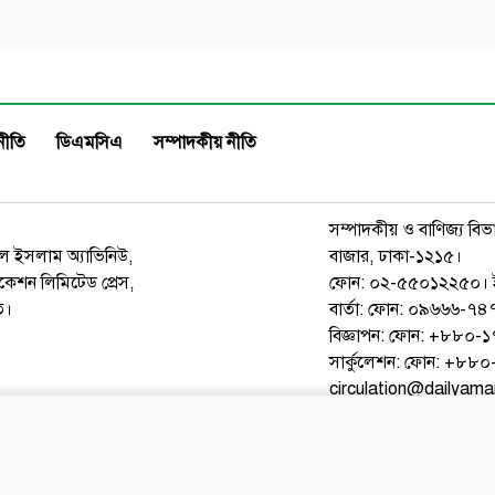
নীতি
ডিএমসিএ
সম্পাদকীয় নীতি
সম্পাদকীয় ও বাণিজ্য বিভ
রুল ইসলাম অ্যাভিনিউ,
বাজার, ঢাকা-১২১৫।
েশন লিমিটেড প্রেস,
ফোন: ০২-৫৫০১২২৫০। 
ত।
বার্তা: ফোন: ০৯৬৬৬-
বিজ্ঞাপন: ফোন: +৮৮০
সার্কুলেশন: ফোন: +৮
circulation@dailyam
ওয়েব মেইল
কনভার