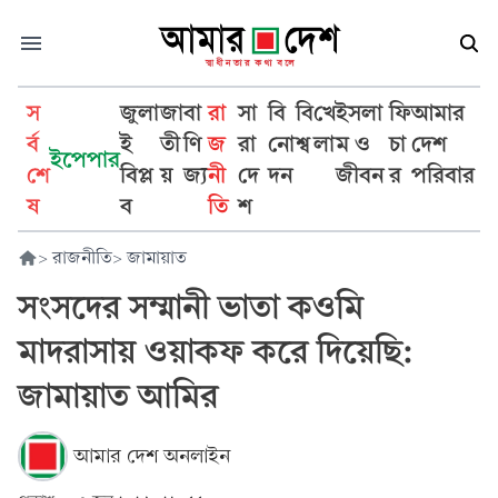
স
জুলা
জা
বা
রা
সা
বি
বি
খে
ইসলা
ফি
আমার
র্ব
ই
তী
ণি
জ
রা
নো
শ্ব
লা
ম ও
চা
দেশ
ইপেপার
শে
বিপ্ল
য়
জ্য
নী
দে
দন
জীবন
র
পরিবার
ষ
ব
তি
শ
>
রাজনীতি
>
জামায়াত
সংসদের সম্মানী ভাতা কওমি
মাদরাসায় ওয়াকফ করে দিয়েছি:
জামায়াত আমির
আমার দেশ অনলাইন