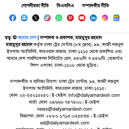
গোপনীয়তা নীতি
ডিএমসিএ
সম্পাদকীয় নীতি
স্বত্ব: ©️
আমার দেশ
| সম্পাদক ও প্রকাশক, মাহমুদুর রহমান
মাহমুদুর রহমান
কর্তৃক ঢাকা ট্রেড সেন্টার (৮ম ফ্লোর), ৯৯, কাজী নজরুল
ইসলাম অ্যাভিনিউ, কারওয়ান বাজার, ঢাকা-১২১৫ থেকে প্রকাশিত এবং
আমার দেশ পাবলিকেশন লিমিটেড প্রেস, ৪৪৬/সি ও ৪৪৬/ডি, তেজগাঁও
শিল্প এলাকা, ঢাকা-১২০৮ থেকে মুদ্রিত।
সম্পাদকীয় ও বাণিজ্য বিভাগ: ঢাকা ট্রেড সেন্টার, ৯৯, কাজী নজরুল
ইসলাম অ্যাভিনিউ, কারওয়ান বাজার, ঢাকা-১২১৫।
ফোন: ০২-৫৫০১২২৫০। ই-মেইল: info@dailyamardesh.com
বার্তা: ফোন: ০৯৬৬৬-৭৪৭৪০০। ই-মেইল:
news@dailyamardesh.com
বিজ্ঞাপন: ফোন: +৮৮০-১৭১৫-০২৫৪৩৪ । ই-মেইল:
ad@dailyamardesh.com