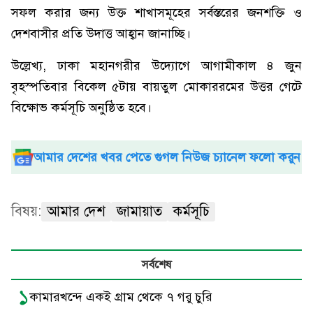
সফল করার জন্য উক্ত শাখাসমূহের সর্বস্তরের জনশক্তি ও
দেশবাসীর প্রতি উদাত্ত আহ্বান জানাচ্ছি।
উল্লেখ্য, ঢাকা মহানগরীর উদ্যোগে আগামীকাল ৪ জুন
বৃহস্পতিবার বিকেল ৫টায় বায়তুল মোকাররমের উত্তর গেটে
বিক্ষোভ কর্মসূচি অনুষ্ঠিত হবে।
আমার দেশের খবর পেতে গুগল নিউজ চ্যানেল ফলো করুন
বিষয়:
আমার দেশ
জামায়াত
কর্মসূচি
সর্বশেষ
১
কামারখন্দে একই গ্রাম থেকে ৭ গরু চুরি