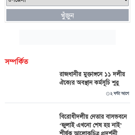
খুঁজুন
সম্পর্কিত
রাজধানীর মুক্তাঙ্গনে ১১ দলীয়
ঐক্যের অবস্থান কর্মসূচি শুরু
২ ঘণ্টা আগে
বিরোধীদলীয় নেতার বাসভবনে
‘জুলাই এখনো শেষ হয় নাই’
শীর্ষক আলোকচিত্র প্রদর্শনী