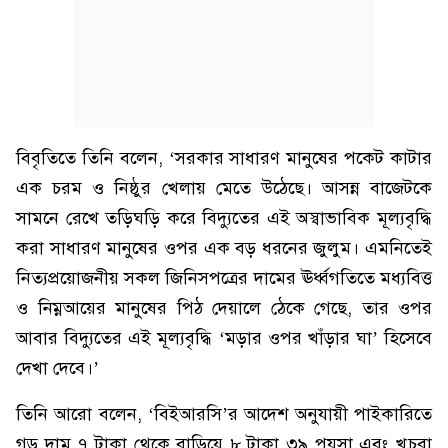
বিবৃতিতে তিনি বলেন, ‘সরকার সাধারণ মানুষের পকেট কাটার
এক চরম ও নিষ্ঠুর খেলায় মেতে উঠেছে। আসন্ন বাজেটকে
সামনে রেখে তড়িঘড়ি করে বিদ্যুতের এই অস্বাভাবিক মূল্যবৃদ্ধি
করা সাধারণ মানুষের ওপর এক বড় ধরনের জুলুম। এমনিতেই
নিত্যপ্রয়োজনীয় সকল জিনিসপত্রের দামের ঊর্ধ্বগতিতে মধ্যবিত্ত
ও নিম্নআয়ের মানুষের পিঠ দেয়ালে ঠেকে গেছে, তার ওপর
আবার বিদ্যুতের এই মূল্যবৃদ্ধি ‘মড়ার ওপর খাঁড়ার ঘা’ হিসেবে
দেখা দেবে।’
তিনি আরো বলেন, ‘বিইআরসি’র আদেশ অনুযায়ী পাইকারিতে
গড় দাম ৭ টাকা থেকে বাড়িয়ে ৮ টাকা ৩৯ পয়সা এবং খুচরা