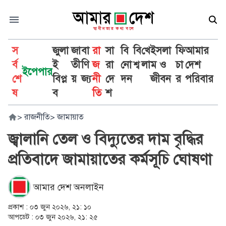
স
জুলা
জা
বা
রা
সা
বি
বি
খে
ইসলা
ফি
আমার
র্ব
ই
তী
ণি
জ
রা
নো
শ্ব
লা
ম ও
চা
দেশ
ইপেপার
শে
বিপ্ল
য়
জ্য
নী
দে
দন
জীবন
র
পরিবার
ষ
ব
তি
শ
>
রাজনীতি
>
জামায়াত
জ্বালানি তেল ও বিদ্যুতের দাম বৃদ্ধির
প্রতিবাদে জামায়াতের কর্মসূচি ঘোষণা
আমার দেশ অনলাইন
প্রকাশ :
০৩ জুন ২০২৬, ২১: ১০
আপডেট :
০৩ জুন ২০২৬, ২১: ২৫