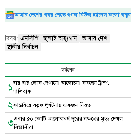
আমার দেশের খবর পেতে গুগল নিউজ চ্যানেল ফলো করুন
বিষয়:
এনসিপি
জুলাই অভ্যুত্থান
আমার দেশ
স্থানীয় নির্বাচন
সর্বশেষ
বার বার লোক দেখানো আলোচনা করছেন ট্রাম্প:
১
গালিবাফ
২
কাপ্তাইয়ে সড়ক দুর্ঘটনায় একজন নিহত
এবার ৫০ কোটি আলোকবর্ষ দূরের নক্ষত্রের মৃত্যু দেখল
৩
বিজ্ঞানীরা