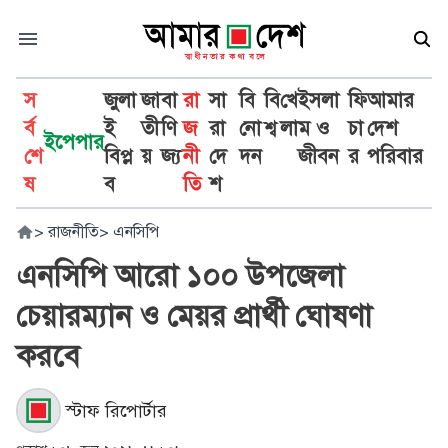
স
জুলা
জা
বা
রা
সা
বি
বি
খে
ইসলা
ফি
আমার
র্ব
ই
তী
ণি
জ
রা
নো
শ্ব
লা
ম ও
চা
দেশ
ইপেপার
শে
বিপ্ল
য়
জ্য
নী
দে
দন
জীবন
র
পরিবার
ষ
ব
তি
শ
>
রাজনীতি
>
এনসিপি
এনসিপি আরো ১০০ উপজেলা
চেয়ারম্যান ও মেয়র প্রার্থী ঘোষণা
করবে
স্টাফ রিপোর্টার