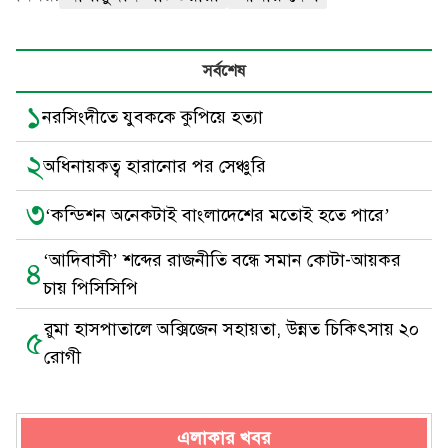
সর্বশেষ
১
নরসিংদীতে যুবককে কুপিয়ে হত্যা
২
অধিনায়কত্ব হারানোর পর সেঞ্চুরি
৩
‘কন্ডিশন অনেকটাই বাংলাদেশের মতোই হতে পারে’
‘আদিবাসী’ শব্দের রাজনীতি বন্ধে সমান কোটা-আয়কর
৪
চায় পিসিসিপি
রুমা হাসপাতালে অক্সিজেন সহায়তা, উন্নত চিকিৎসায় ২০
৫
রোগী
এলাকার খবর