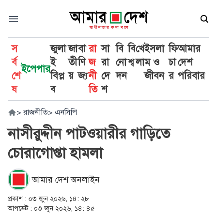
স
জুলা
জা
বা
রা
সা
বি
বি
খে
ইসলা
ফি
আমার
র্ব
ই
তী
ণি
জ
রা
নো
শ্ব
লা
ম ও
চা
দেশ
ইপেপার
শে
বিপ্ল
য়
জ্য
নী
দে
দন
জীবন
র
পরিবার
ষ
ব
তি
শ
>
রাজনীতি
>
এনসিপি
নাসীরুদ্দীন পাটওয়ারীর গাড়িতে
চোরাগোপ্তা হামলা
আমার দেশ অনলাইন
প্রকাশ :
০৩ জুন ২০২৬, ১৪: ২৮
আপডেট :
০৩ জুন ২০২৬, ১৪: ৪৫