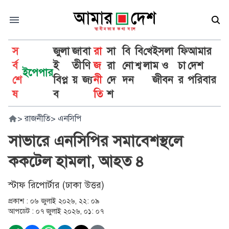
স
জুলা
জা
বা
রা
সা
বি
বি
খে
ইসলা
ফি
আমার
র্ব
ই
তী
ণি
জ
রা
নো
শ্ব
লা
ম ও
চা
দেশ
ইপেপার
শে
বিপ্ল
য়
জ্য
নী
দে
দন
জীবন
র
পরিবার
ষ
ব
তি
শ
>
রাজনীতি
>
এনসিপি
সাভারে এনসিপির সমাবেশস্থলে
ককটেল হামলা, আহত ৪
স্টাফ রিপোর্টার (ঢাকা উত্তর)
প্রকাশ :
০৬ জুলাই ২০২৬, ২২: ০৯
আপডেট :
০৭ জুলাই ২০২৬, ০১: ০৭