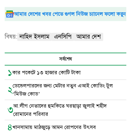
আমার দেশের খবর পেতে গুগল নিউজ চ্যানেল ফলো করুন
বিষয়:
নাহিদ ইসলাম
এনসিপি
আমার দেশ
সর্বশেষ
১
কার পকেটে ১৩ হাজার কোটি টাকা
ডেভেলপারদের জন্য মেটার নতুন এআই কোডিং টুল
২
‘মিউজ কোড’
আ.লীগ নেতাদের হুমকিতে ঘরছাড়া জুলাই শহীদ
৩
রোমানের পরিবার
৪
খানসামায় মাঠজুড়ে আমন রোপণের উৎসব