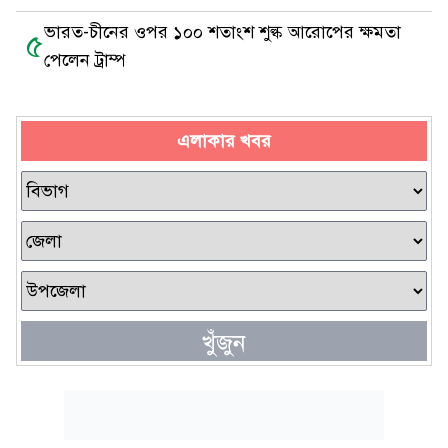
ভারত-চীনের ওপর ১০০ শতাংশ শুল্ক আরোপের ক্ষমতা
৫
পেলেন ট্রাম্প
এলাকার খবর
খুঁজুন