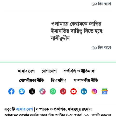
২ দিন আগে
ওলামায়ে কেরামকে জাতির
ইমামতির দায়িত্ব নিতে হবে:
নাসীরুদ্দীন
২ দিন আগে
আমার দেশ
যোগাযোগ
শর্তাবলি ও নীতিমালা
গোপনীয়তা নীতি
ডিএমসিএ
সম্পাদকীয় নীতি
স্বত্ব: ©️
আমার দেশ
| সম্পাদক ও প্রকাশক, মাহমুদুর রহমান
মাহমুদুর রহমান
কর্তৃক ঢাকা ট্রেড সেন্টার (৮ম ফ্লোর), ৯৯, কাজী নজরুল