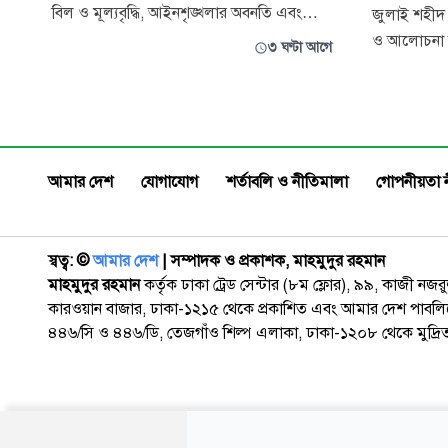
বিল ও মূল্যবৃদ্ধি, আইনশৃঙ্খলার অবনতি এবং
জুলাই শহীদ 
নিত্যপ্রয়োজনীয় দ্রব্যমূল্যের লাগামহীন ঊর্ধ্বগতির
ও আলোচনা অন
৩ ঘণ্টা আগে
অভিযোগে অবস্থান কর্মসূচির পর সচিবালয়
ডকুমেন্টারি প
অভিমুখে বৃহস্পতিবার পদযাত্রা করেন জামায়াতে
ঘটনার পর এব
ইসলামী ও জাতীয় নাগরিক পার্টি (এনসিপি)-সহ
নাগরিক পার্টির
১১ দলীয় ঐক্যের নেতাকর্মীরা।
রাজধানীর শে
কেন্দ্রে পবি
আমার দেশ
যোগাযোগ
শর্তাবলি ও নীতিমালা
গোপনীয়তা 
স্বত্ব: ©️
আমার দেশ
| সম্পাদক ও প্রকাশক, মাহমুদুর রহমান
মাহমুদুর রহমান
কর্তৃক ঢাকা ট্রেড সেন্টার (৮ম ফ্লোর), ৯৯, কাজী নজ
কারওয়ান বাজার, ঢাকা-১২১৫ থেকে প্রকাশিত এবং আমার দেশ পাবলিক
৪৪৬/সি ও ৪৪৬/ডি, তেজগাঁও শিল্প এলাকা, ঢাকা-১২০৮ থেকে মুদ্রি