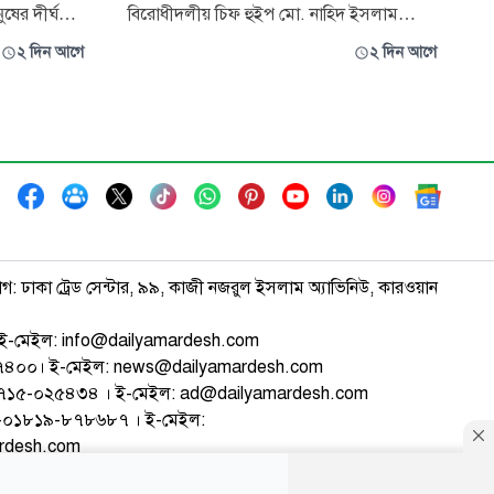
ুষের দীর্ঘ
বিরোধীদলীয় চিফ হুইপ মো. নাহিদ ইসলাম
ের
বলেছেন, শিক্ষাপ্রতিষ্ঠানগুলোকে আবারও সন্ত্রাসের
২ দিন আগে
২ দিন আগে
অভয়ারণ্য করা হচ্ছে। আবারও হল দখলের
র সূচনার পর
পাঁয়তারা চলছে। ক্যাম্পাস নিয়ন্ত্রণ এবং আধিপত্য
ত্যয়ে জেগে
বিস্তারের চেষ্টা শুরু হয়েছে। আজকে জগন্নাথ
জি শরীয়ত
বিশ্ববিদ্যালয়ের ছাত্রসংসদ প্রতিনিধি,
াগ: ঢাকা ট্রেড সেন্টার, ৯৯, কাজী নজরুল ইসলাম অ্যাভিনিউ, কারওয়ান
ই-মেইল: info@dailyamardesh.com
৭৪৭৪০০। ই-মেইল: news@dailyamardesh.com
-১৭১৫-০২৫৪৩৪ । ই-মেইল: ad@dailyamardesh.com
৮০-০১৮১৯-৮৭৮৬৮৭ । ই-মেইল:
ardesh.com