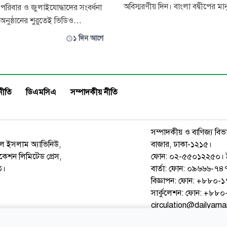
অবিস্মরণীয় দিন। বাংলা বদ্বীপের মান
পরিবার ও জুলাইযোদ্ধাদের সংবর্ধনা
সংগ্রাম, আত্মত্যাগ, গৌরব ও বিজয়
ুষ্ঠানের শুরুতেই ভিডিও
ধারাবাহিকতার প্রতীক। ১৭৫৭ সালে পলাশীর
্রদর্শনকে কেন্দ্র করে হট্টগোলের
১ দিন আগে
প্রান্তরে ঔপনিবেশিক বেনিয়া শাসনে
ার অনুষ্ঠান বয়কট করেছেন জাতীয়
থেকেই এই ভূখণ্ডের মানুষ মুক্তির প্র
 (এনসিপি) নেতারা। বুধবার
ওঠে। তিতুমীরের বাঁশের কেল্লা, হা
রেবাংলা নগরের চীন মৈত্রী সম্মেলন
ত্র কোরআন তেলাওয়াতের মাধ্য
নীতি
ডিএমসিএ
সম্পাদকীয় নীতি
সম্পাদকীয় ও বাণিজ্য বিভ
রুল ইসলাম অ্যাভিনিউ,
বাজার, ঢাকা-১২১৫।
েশন লিমিটেড প্রেস,
ফোন: ০২-৫৫০১২২৫০। 
ত।
বার্তা: ফোন: ০৯৬৬৬-
বিজ্ঞাপন: ফোন: +৮৮০
সার্কুলেশন: ফোন: +৮
circulation@dailyam