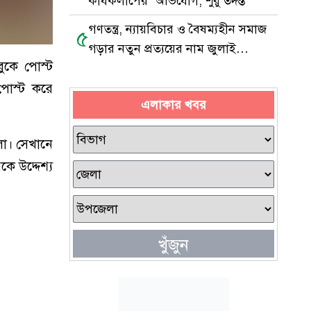
কার্যকলাপের’ অভিযোগ, শুরু তদন্ত
গণতন্ত্র, ন্যায়বিচার ও বৈষম্যহীন সমাজ
৫
গড়ার নতুন প্রত্যয়ের নাম জুলাই
ুকে পোস্ট
গণঅভ্যুত্থান
পোস্ট করে
এলাকার খবর
ো। সেখানে
ে উদ্দেশ্য
খুঁজুন