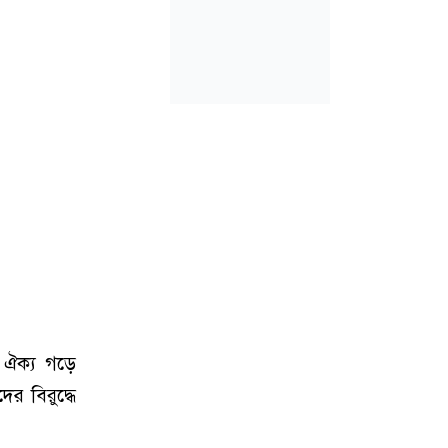
ক ঐক্য গড়ে
র বিরুদ্ধে