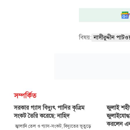
বিষয়:
নাসীরুদ্দীন পাটও
সম্পর্কিত
সরকার গ্যাস বিদ্যুৎ পানির কৃত্রিম
জুলাই শহ
সংকট তৈরি করেছে: নাহিদ
জুলাইযোদ্ধ
করলেন এন
জ্বালানি তেল ও গ্যাস-সংকট, বিদ্যুতের ভূতুড়ে