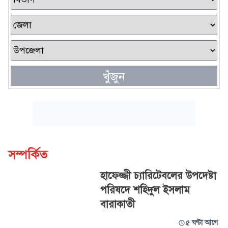
খুঁজুন
সম্পর্কিত
হাফেজ্জী চ্যারিটেবলের উপদেষ্টা
পরিষদে শহিদুল ইসলাম
বারাকাতী
৫ ঘণ্টা আগে