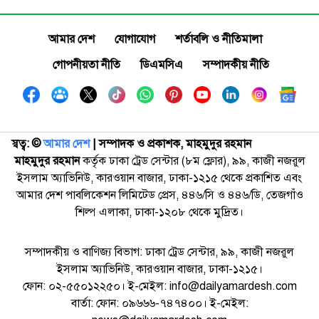
আমার দেশ
যোগাযোগ
শর্তাবলি ও নীতিমালা
গোপনীয়তা নীতি
ডিএমসিএ
সম্পাদকীয় নীতি
স্বত্ব: ©️
আমার দেশ
| সম্পাদক ও প্রকাশক, মাহমুদুর রহমান
মাহমুদুর রহমান
কর্তৃক ঢাকা ট্রেড সেন্টার (৮ম ফ্লোর), ৯৯, কাজী নজরুল
ইসলাম অ্যাভিনিউ, কারওয়ান বাজার, ঢাকা-১২১৫ থেকে প্রকাশিত এবং
আমার দেশ পাবলিকেশন লিমিটেড প্রেস, ৪৪৬/সি ও ৪৪৬/ডি, তেজগাঁও
শিল্প এলাকা, ঢাকা-১২০৮ থেকে মুদ্রিত।
সম্পাদকীয় ও বাণিজ্য বিভাগ: ঢাকা ট্রেড সেন্টার, ৯৯, কাজী নজরুল
ইসলাম অ্যাভিনিউ, কারওয়ান বাজার, ঢাকা-১২১৫।
ফোন: ০২-৫৫০১২২৫০। ই-মেইল: info@dailyamardesh.com
বার্তা: ফোন: ০৯৬৬৬-৭৪৭৪০০। ই-মেইল: