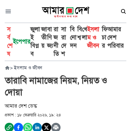
স
জুলা
জা
বা
রা
সা
বি
বি
খে
ইসলা
ফি
আমার
র্ব
ই
তী
ণি
জ
রা
নো
শ্ব
লা
ম ও
চা
দেশ
ইপেপার
শে
বিপ্ল
য়
জ্য
নী
দে
দন
জীবন
র
পরিবার
ষ
ব
তি
শ
>
ইসলাম ও জীবন
তারাবি নামাজের নিয়ম, নিয়ত ও
দোয়া
আমার দেশ ডেস্ক
প্রকাশ :
১৮ ফেব্রুয়ারি ২০২৬, ১৯: ২৪