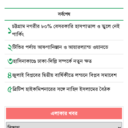
সর্বশেষ
চট্টগ্রাম নগরীর ৮০% বেসরকারি হাসপাতাল ও স্কুলে নেই
১
পার্কিং
২
টিভির পর্দায় আফগানিস্তান ও আয়ারল্যান্ড ওয়ানডে
৩
হাসিনাকাণ্ডে ঢাকা-দিল্লি সম্পর্কে নতুন ক্ষত
৪
জুলাই বিপ্লবের দ্বিতীয় বার্ষিকীতে লন্ডনে বিপ্লব সমাবেশ
৫
ব্রিটিশ হাইকমিশনারের সঙ্গে নাহিদ ইসলামের বৈঠক
এলাকার খবর