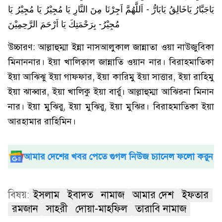
يَاجَبَّارُ يَاخَالِقُ يَابَارُّ - اَللَّهُمَّ اَجِرْنَا مِنَ النَّارِ يَا مُجِيْرُ يَا مُجِيْرُ يَا
مُجِيْرُ- بِرَحْمَتِكَ يَا اَرْحَمَ الرَّحِمِيْنَ
উচ্চারণ: আল্লাহুম্মা ইন্না নাসআলুকাল জান্নাতা ওয়া নাউজুবিকা
মিনাননার। ইয়া খালিক্বাল জান্নাতি ওয়ান নার। বিরাহমাতিকা
ইয়া আঝিঝু ইয়া গাফফার, ইয়া কারিমু ইয়া সাত্তার, ইয়া রাহিমু
ইয়া ঝাব্বার, ইয়া খালিকু ইয়া বার্রু। আল্লাহুম্মা আঝিরনা মিনান
নার। ইয়া মুঝিরু, ইয়া মুঝিরু, ইয়া মুঝির। বিরাহমাতিকা ইয়া
আরহামার রাহিমিন।
আমার দেশের খবর পেতে গুগল নিউজ চ্যানেল ফলো করুন
বিষয়:
ইসলাম
ইবাদত
নামাজ
আমার দেশ
ইফতার
রমজান
সাহরী
দোয়া-মাহফিল
তারাবি নামাজ