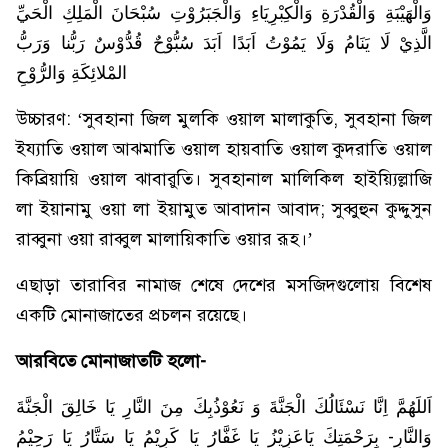
وَالْهَيْبَةِ وَالْقُدْرَةِ وَالْكِبْرِيَاءِ وَالْجَبَرُوْتِ سُبْحَانَ الْمَلِكِ الْحَيِّ
الَّذِيْ لَا يَنَامُ وَلَا يَمُوْتُ اَبَدًا اَبَدَ سُبُّوْحٌ قُدُّوْسٌ رَبُّنا وَرَبُّ
المْلائِكَةِ وَالرُّوْحِ
উচ্চারণ: ‘সুবহানা জিল মুলকি ওয়াল মালাকুতি, সুবহানা জিল
ইয্যাতি ওয়াল আঝমাতি ওয়াল হায়বাতি ওয়াল কুদরাতি ওয়াল
কিব্রিয়ায়ি ওয়াল ঝাবারুতি। সুবহানাল মালিকিল হাইয়্যিল্লাজি
লা ইয়ানামু ওয়া লা ইয়ামুত আবাদান আবাদ; সুব্বুহুন কুদ্দুসুন
রাব্বুনা ওয়া রাব্বুল মালায়িকাতি ওয়ার রূহ।’
এছাড়া তারাবির নামাজ শেষে দেশের মসজিদগুলোয় বিশেষ
একটি মোনাজাতের প্রচলন রয়েছে।
আরবিতে মোনাজাতটি হলো-
اَللَهُمَّ اِنَّا نَسْئَالُكَ الْجَنَّةَ وَ نَعُوْذُبِكَ مِنَ النَّارِ يَا خَالِقَ الْجَنَّةَ
وَالنَّارِ- بِرَحْمَتِكَ يَاعَزِيْزُ يَا غَفَّارُ يَا كَرِيْمُ يَا سَتَّارُ يَا رَحِيْمُ