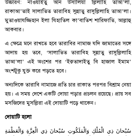
উচ্চারণ: নাওয়াইতু আন উসালি­য়া ল্লিলাহি তাআ’লা,
রাকাআ’তাই সালাতিত তারাবিহ সুন্নাতু রাসুল্লিলাহি তাআ’লা।
মুতাওয়াযজ্জিহান ইলা যিহাতিল কা’বাতিশ শারিফাতি, আল্লাহু
আকবার।
এ ক্ষেত্রে মনে রাখতে হবে তারাবির নামাজ যদি জামাতের সঙ্গে
আদায় হয় তবে, ‘সালাতিত তারাবিহ সুন্নাতু রাসুল্লিলাহি
তাআ’লা’ এই অংশের পর ‘ইক্বতাদাইতু বি হাজাল ইমাম’
অংশটুকু যুক্ত করে পড়তে হবে।
অন্যদিকে তারাবি নামাজে প্রতি চার রাকাত পরপর বিশ্রাম নেয়া
হয়। এ সময় দেশে একটি দোয়া পড়ার প্রচলন রয়েছে। প্রায় সব
মসজিদের মুসল্লিরা এই দোয়াটি পড়ে থাকেন।
দোয়াটি হলো
سُبْحانَ ذِي الْمُلْكِ وَالْمَلَكُوتِ سُبْحانَ ذِي الْعِزَّةِ وَالْعَظْمَةِ