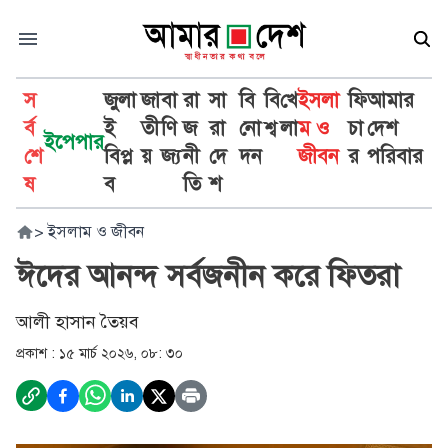
স
জুলা
জা
বা
রা
সা
বি
বি
খে
ইসলা
ফি
আমার
র্ব
ই
তী
ণি
জ
রা
নো
শ্ব
লা
ম ও
চা
দেশ
ইপেপার
শে
বিপ্ল
য়
জ্য
নী
দে
দন
জীবন
র
পরিবার
ষ
ব
তি
শ
>
ইসলাম ও জীবন
ঈদের আনন্দ সর্বজনীন করে ফিতরা
আলী হাসান তৈয়ব
প্রকাশ :
১৫ মার্চ ২০২৬, ০৮: ৩০