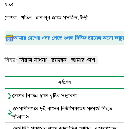
যাবে।
লেখক : খতিব, আন-নূর জামে মসজিদ, টঙ্গী
আমার দেশের খবর পেতে গুগল নিউজ চ্যানেল ফলো করুন
বিষয়:
সিয়াম সাধনা
রমজান
আমার দেশ
সর্বশেষ
১
দেশের বিভিন্ন স্থানে বৃষ্টির সম্ভাবনা
ওসমানীনগরে দুই বাসের বিভীষিকাময় সংঘর্ষে নিহত
২
দাঁড়াল ৯
ডেপুটি স্পিকারের নামে জাল ডিও লেটার, এসিল্যান্ডের