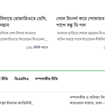
বিদায়ে রোজারিওতে মেসি,
গোল উৎসর্গ করে শোকাহত
সন্তান
পাশে বন্ধু ডি পল
 মেসিকে শেষ বিদায় জানাতে
বাবাকে হারিয়ে শোকে মুহ্যমান ল
ার রোজারিওতে ফিরেছেন লিওনেল
কঠিন সময়ে পাশে দাঁড়ালেন দীর্ঘদি
দিন অসুস্থ থাকার পর ৬৮ বছর বয়সে
বন্ধু রদ্রিগো ডি পল। গোল করে মে
৪১ মিনিট আগে
র বাবা। তাঁর মৃত্যুর পরই যুক্তরাষ্ট্র
পরিবারের উদ্দেশে উৎসর্গ করলেন 
্টিনার উদ্দেশে রওনা দেন
এই মিডফিল্ডার। দীর্ঘদিন অসুস্থ থাকার পর
 অধিনায়ক।
শনিবার মারা গেছেন মেসির বাবা হো
 নীতি
ডিএমসিএ
সম্পাদকীয় নীতি
সম্পাদকীয় ও বাণিজ্য বি
নজরুল ইসলাম অ্যাভিনিউ,
কারওয়ান বাজার, ঢাকা