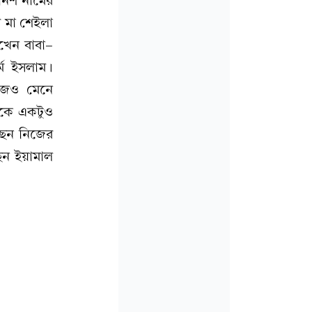
ানিশ নামের
র মা শেইলা
েখেন বাবা-
্ম ইসলাম।
আজও মেনে
েকে একটুও
ছেন নিজের
ছেন ইয়ামাল