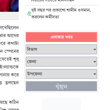
বিচারের দাবিতে মানববন্ধন
দুই বছর পর প্রকাশ্যে শামীম ওসমান,
৫
করলেন কর্মীসভা
লিখেছিলেন
নামার আগের
এলাকার খবর
করে কথাটা
েন স্পেনের
যেতেই শুধু
ল্যান্ডকে
েলোনায় করে
ড়ে তুলছেন
খুঁজুন
য়েছে কঠিন