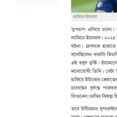
লামিনে ইয়ামাল
‘চুপচাপ এগিয়ে চলো। 
লামিনে ইয়ামাল। ২০২৪ ই
ঘটনা। ফ্রান্সকে হারা
বলেছিলেন ফরাসি মিডফিল
এই তরুণ তুর্কি। ইয়ামা
মনোযোগী তিনি। সেটা ত
হারিয়ে ইউরোর শ্রেষ্ঠত্
চলেছেন দুর্দান্ত পার
লিওনেল মেসির বিকল্প 
তবে উদীয়মান সুপারস্ট