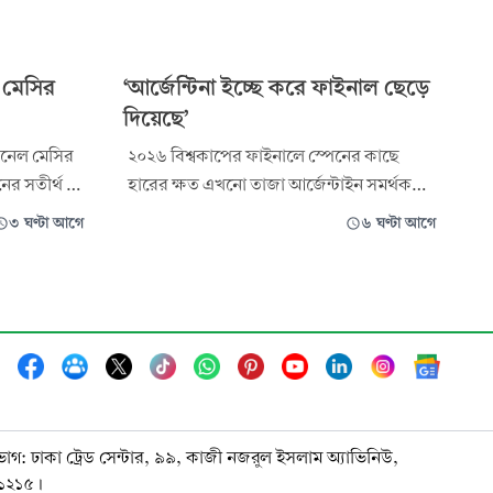
 মেসির
‘আর্জেন্টিনা ইচ্ছে করে ফাইনাল ছেড়ে
দিয়েছে’
িওনেল মেসির
২০২৬ বিশ্বকাপের ফাইনালে স্পেনের কাছে
নের সতীর্থ ও
হারের ক্ষত এখনো তাজা আর্জেন্টাইন সমর্থকদের
সি ও তার
মনে। সেই হতাশারই এক মজার অভিজ্ঞতার
৩ ঘণ্টা আগে
৬ ঘণ্টা আগে
আর্জেন্টাইন
মুখোমুখি হয়েছেন আর্জেন্টিনা জাতীয় দলের
ডিফেন্ডার ফাকুন্দো মেদিনা। তাঁকে চিনতে না
র্হে মেসি।
পেরে এক গাড়ির গ্যারেজের মালিক সরাসরি
অভিযোগ করে বসেন।
ভাগ: ঢাকা ট্রেড সেন্টার, ৯৯, কাজী নজরুল ইসলাম অ্যাভিনিউ,
-১২১৫।