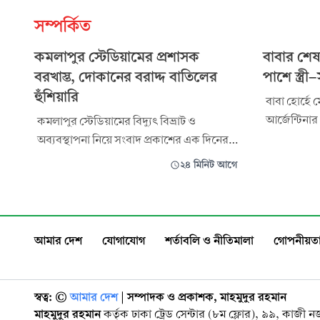
সম্পর্কিত
কমলাপুর স্টেডিয়ামের প্রশাসক
বাবার শেষ
বরখাস্ত, দোকানের বরাদ্দ বাতিলের
পাশে স্ত্রী-
হুঁশিয়ারি
বাবা হোর্হে
আর্জেন্টিন
কমলাপুর স্টেডিয়ামের বিদ্যুৎ বিভ্রাট ও
মেসি। দীর্ঘ
অব্যবস্থাপনা নিয়ে সংবাদ প্রকাশের এক দিনের
মারা যান মেসি
মধ্যেই সরেজমিনে স্টেডিয়াম পরিদর্শন করেছেন
২৪ মিনিট আগে
থেকে আর্জেন
ক্রীড়া প্রতিমন্ত্রী আমিনুল হক। পরিদর্শন শেষে
আর্জেন্টাইন
স্টেডিয়ামের প্রশাসককে বরখাস্ত করার ঘোষণা
দিয়েছেন তিনি।
আমার দেশ
যোগাযোগ
শর্তাবলি ও নীতিমালা
গোপনীয়তা
স্বত্ব: ©️
আমার দেশ
| সম্পাদক ও প্রকাশক, মাহমুদুর রহমান
মাহমুদুর রহমান
কর্তৃক ঢাকা ট্রেড সেন্টার (৮ম ফ্লোর), ৯৯, কাজী 