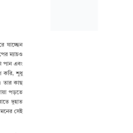
ে যাচ্ছেন
পের ম্যাচও
ি পান এবং
করি, শুধু
ল। তার কাছ
দোয়া পড়তে
াতে দুহাত
 মনের সেই