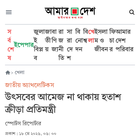
স
জুলা
জা
বা
রা
সা
বি
বি
খে
ইসলা
ফি
আমার
র্ব
ই
তী
ণি
জ
রা
নো
শ্ব
লা
ম ও
চা
দেশ
ইপেপার
শে
বিপ্ল
য়
জ্য
নী
দে
দন
জীবন
র
পরিবার
ষ
ব
তি
শ
>
খেলা
জাতীয় অ্যাথলেটিকস
উৎসবের আমেজ না থাকায় হতাশ
ক্রীড়া প্রতিমন্ত্রী
স্পোর্টস রিপোর্টার
প্রকাশ :
১৮ মে ২০২৬, ০৬: ০০