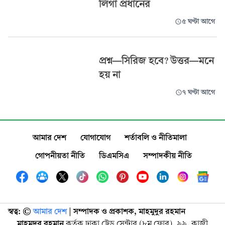
লিগা প্রধানের
৫ ঘণ্টা আগে
প্রশ্নÑসিরিজ হবে? উত্তরÑমনে
হয় না
৭ ঘণ্টা আগে
আমার দেশ
যোগাযোগ
শর্তাবলি ও নীতিমালা
গোপনীয়তা নীতি
ডিএমসিএ
সম্পাদকীয় নীতি
স্বত্ব: ©️
আমার দেশ
| সম্পাদক ও প্রকাশক, মাহমুদুর রহমান
মাহমুদুর রহমান
কর্তৃক ঢাকা ট্রেড সেন্টার (৮ম ফ্লোর), ৯৯, কাজী