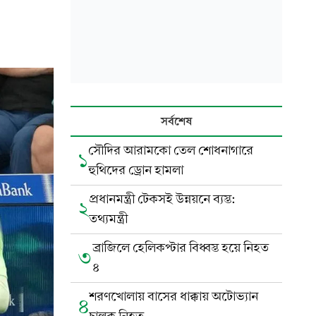
সর্বশেষ
সৌদির আরামকো তেল শোধনাগারে
১
হুথিদের ড্রোন হামলা
প্রধানমন্ত্রী টেকসই উন্নয়নে ব্যস্ত:
২
তথ্যমন্ত্রী
ব্রাজিলে হেলিকপ্টার বিধ্বস্ত হয়ে নিহত
৩
৪
শরণখোলায় বাসের ধাক্কায় অটোভ্যান
৪