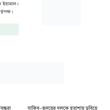
নে ইয়ামাল।
তৃপক্ষ।
ুন্ধরা
সাকিব-হৃদয়ের দলকে হতাশায় ডুবিয়ে