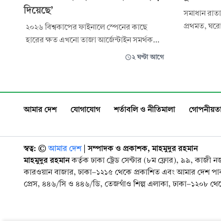
দিয়েছে’
সমাধান রাত
প্রথমত, ঘরো
২০২৬ বিশ্বকাপের ফাইনালে স্পেনের কাছে
হবে। পেসার
হারের ক্ষত এখনো তাজা আর্জেন্টাইন সমর্থকদের
করতে হবে। ব
মনে। সেই হতাশারই এক মজার অভিজ্ঞতার
২ ঘণ্টা আগে
কিলোমিটার 
মুখোমুখি হয়েছেন আর্জেন্টিনা জাতীয় দলের
দ্বিতীয়ত, ব
ডিফেন্ডার ফাকুন্দো মেদিনা। তাঁকে চিনতে না
প্রস্তুতি ম্য
পেরে এক গাড়ির গ্যারেজের মালিক সরাসরি
অভিযোগ করে বসেন।
আমার দেশ
যোগাযোগ
শর্তাবলি ও নীতিমালা
গোপনীয়তা
স্বত্ব: ©️
আমার দেশ
| সম্পাদক ও প্রকাশক, মাহমুদুর রহমান
মাহমুদুর রহমান
কর্তৃক ঢাকা ট্রেড সেন্টার (৮ম ফ্লোর), ৯৯, কাজী 
কারওয়ান বাজার, ঢাকা-১২১৫ থেকে প্রকাশিত এবং আমার দেশ প
প্রেস, ৪৪৬/সি ও ৪৪৬/ডি, তেজগাঁও শিল্প এলাকা, ঢাকা-১২০৮ থেকে