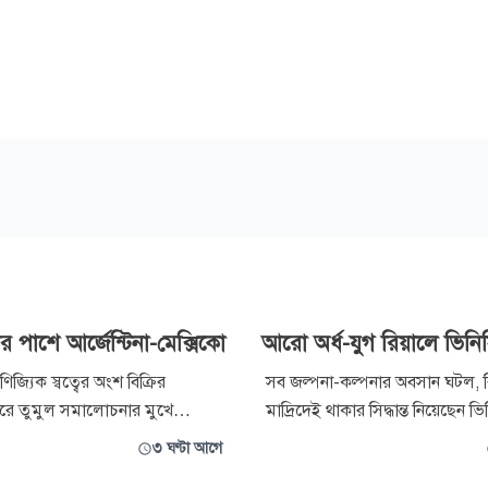
র পাশে আর্জেন্টিনা-মেক্সিকো
আরো অর্ধ-যুগ রিয়ালে ভিনি
ণিজ্যিক স্বত্বের অংশ বিক্রির
সব জল্পনা-কল্পনার অবসান ঘটল, 
করে তুমুল সমালোচনার মুখে
মাদ্রিদেই থাকার সিদ্ধান্ত নিয়েছেন ভ
সভাপতি জিয়ান্নি ইনফান্তিনো। ক্ষমা
জুনিয়র। এক দুই বছর নয়, রিয়ালের
৩ ঘণ্টা আগে
্রায় পার পেলেও ইনফান্তিনোকে ঘিরে
ছয় বছর অর্থাৎ অর্ধ যুগ থাকবেন এই 