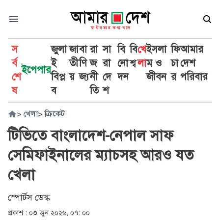
স
জুলা
জা
বা
রা
সা
বি
বি
খে
ইসলা
ফি
আমার
র্ব
ই
তী
ণি
জ
রা
নো
শ্ব
লা
ম ও
চা
দেশ
ইপেপার
শে
বিপ্ল
য়
জ্য
নী
দে
দন
জীবন
র
পরিবার
ষ
ব
তি
শ
>
খেলা
>
ক্রিকেট
টিভিতে বাংলাদেশ-নেপাল সাফ
সেমিফাইনালের ম্যাচসহ আরও যত
খেলা
স্পোর্টস ডেস্ক
প্রকাশ :
০৩ জুন ২০২৬, ০৭: ০০