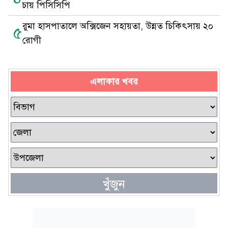
চায় পিসিসিপি
রুমা হাসপাতালে অক্সিজেন সহায়তা, উন্নত চিকিৎসায় ২০
৫
রোগী
এলাকার খবর
খুঁজুন