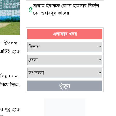
সাদ্দাম-ইনানকে ফোনে হামলার নির্দেশ
৫
দেন ওবায়দুল কাদের
এলাকার খবর
ক উপলক্ষ।
ে এটিই হতে
উইলিয়ামসন।
িয়ে দিচ্ছ,
খুঁজুন
র শুরু হতে