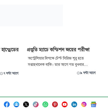
হান্ড্রেডের
প্রস্তুতি ম্যাচে কন্ডিশন জয়ের পরীক্ষা
অস্ট্রেলিয়ার বিপক্ষে টেস্ট সিরিজ শুরু হতে
সপ্তাহখানেক বাকি। তার আগে গত বুধবার
ডারউইনে প্রথমবারের মতো পূর্ণাঙ্গ দল নিয়ে
৯ ঘণ্টা আগে
৭ ঘণ্টা আগে
অনুশীলনে নামে বাংলাদেশ। দ্বিতীয় ধাপে
সফরকারী ক্রিকেটাররা ডারউইনে পৌঁছে যাওয়ার
পর এই প্রথম পুরো দল একসঙ্গে অনুশীলন
করল।