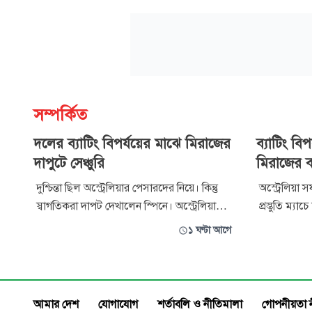
সম্পর্কিত
দলের ব্যাটিং বিপর্যয়ের মাঝে মিরাজের
ব্যাটিং বি
দাপুটে সেঞ্চুরি
মিরাজের ব্
দুশ্চিন্তা ছিল অস্ট্রেলিয়ার পেসারদের নিয়ে। কিন্তু
অস্ট্রেলিয়া
স্বাগতিকরা দাপট দেখালেন স্পিনে। অস্ট্রেলিয়া
প্রস্তুতি ম্যাচ
একাদশের হয়ে অফ-স্পিনার কোরি রকিচিওলি
বোলিং করে য
১ ঘণ্টা আগে
একাই ৬ উইকেট শিকার করে বাংলাদেশকে ধসিয়ে
প্রতিনিধিরা পড
দেন। প্রথম দিনে ৭ উইকেট হারিয়ে বাংলাদেশ
শেষে প্রথম 
যখন ব্যাটিং বিপর্যয়ে ধুঁকছিল।
তুলে চাপে র
আমার দেশ
যোগাযোগ
শর্তাবলি ও নীতিমালা
গোপনীয়তা 