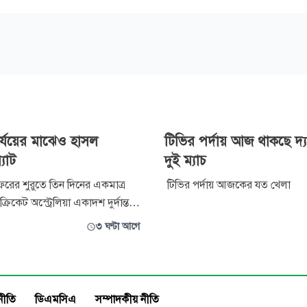
পর্যয়ের মাঝেও হাসল
টিভির পর্দায় আজ থাকছে দ্য 
যাট
দুই ম্যাচ
 সফরের শুরুতে তিন দিনের একমাত্র
টিভির পর্দায় আজকের যত খেলা
ে ক্রিকেট অস্ট্রেলিয়া একাদশ দুর্দান্ত
াচ্ছে। আক্রমণের মুখে লাল-সবুজের
৩ ঘণ্টা আগে
়েছে ব্যাটিং বিপর্যয়ে। প্রথম দিন
ইনিংসে ৭ উইকেট হারিয়ে ১৭৫ রান
য়েছে সফরকারীরা।
নীতি
ডিএমসিএ
সম্পাদকীয় নীতি