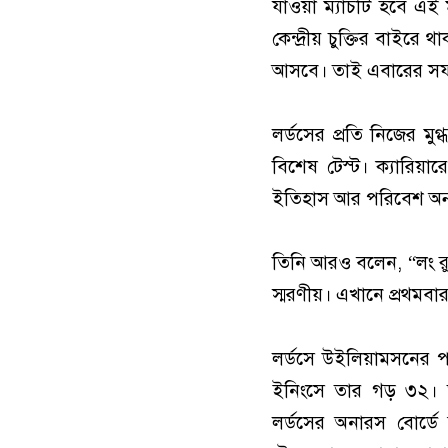
যাওয়া ম্যাচটি হবে এই ম
কেন্দ্রীয় চুক্তির বাইরে
আসবে। তাই এবারের সফ
লর্ডসের প্রতি নিজের 
বিশেষ টেস্ট। ক্যারিয়
ইতিহাস আর পরিবেশ অন
তিনি আরও বলেন, “লং রুম
স্মরণীয়। এখানে প্রথমব
লর্ডসে উইলিয়ামসনের পর
ইনিংসে তার গড় ৩২। ত
লর্ডসের অনারস বোর্ডে