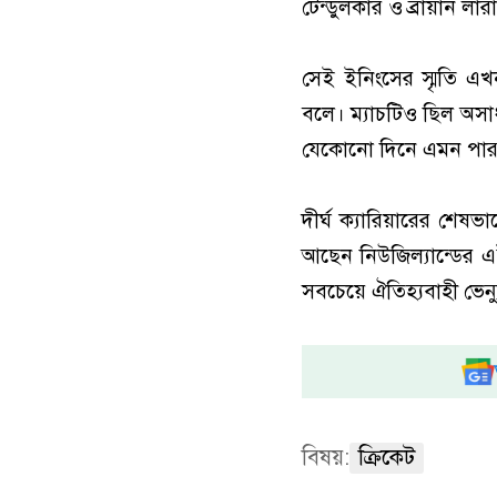
টেন্ডুলকার ও ব্রায়ান লার
সেই ইনিংসের স্মৃতি এ
বলে। ম্যাচটিও ছিল অসা
যেকোনো দিনে এমন পারফর
দীর্ঘ ক্যারিয়ারের শেষ
আছেন নিউজিল্যান্ডের এই
সবচেয়ে ঐতিহ্যবাহী ভেন্
বিষয়:
ক্রিকেট