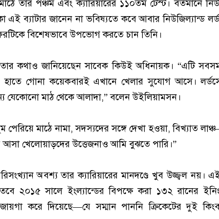
াঠে তার পঞ্চম এবং ক্যারিয়ারের ১১০তম টেস্ট। বর্তমানে নিউজ
 থাকা এই ব্যাটার জানেন না ভবিষ্যতে কবে আবার নিউজিল্যান্ড লর
রটিকে বিশেষভাবে উপভোগ করতে চান তিনি।
মুগ্ধতার কথাও জানিয়েছেন সাবেক কিউই অধিনায়ক। “এটি সব
ারে হাতে গোনা কয়েকবারই এখানে খেলার সুযোগ আসে। লর্ডসে
্য যেকোনো মাঠ থেকে আলাদা,” বলেন উইলিয়ামসন।
 পেরিয়ে মাঠে নামা, সদস্যদের সঙ্গে দেখা হওয়া, বিখ্যাত লাঞ
ার আসা খেলোয়াড়দের উত্তেজনাও আমি বুঝতে পারি।”
িসংখ্যান অবশ্য তার ক্যারিয়ারের মানদণ্ডে খুব উজ্জ্বল নয়। 
বে ২০১৫ সালে ইংল্যান্ডের বিপক্ষে করা ১৩২ রানের ইনি
 জায়গা করে দিয়েছে—যে সম্মান পাননি ক্রিকেটের দুই কিংবদ