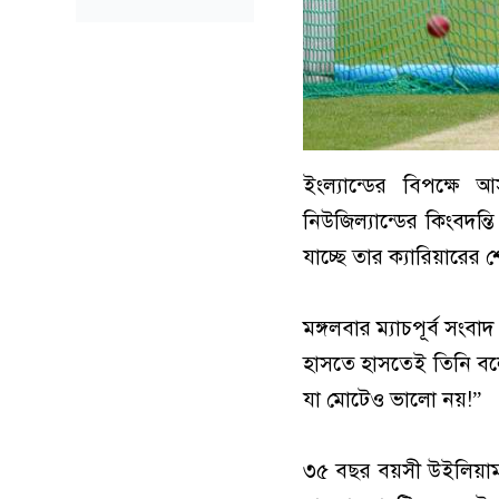
ইংল্যান্ডের বিপক্ষে
নিউজিল্যান্ডের কিংবদন্ত
যাচ্ছে তার ক্যারিয়ারের শ
মঙ্গলবার ম্যাচপূর্ব সং
হাসতে হাসতেই তিনি বলে
যা মোটেও ভালো নয়!”
৩৫ বছর বয়সী উইলিয়ামসন