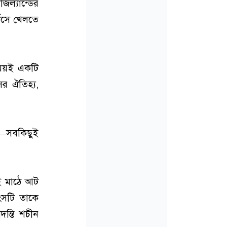
িল্যান্ডের
্ডসে খেলতে
সময়ই একটি
র ঐতিহ্য,
্চ—সবকিছুই
এই মাঠে আট
ংসটি তাকে
ন্তি শচীন