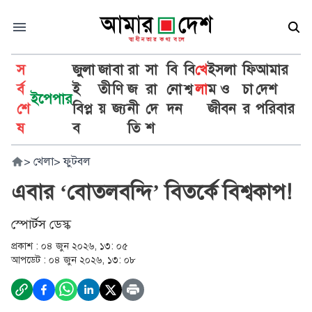
স
জুলা
জা
বা
রা
সা
বি
বি
খে
ইসলা
ফি
আমার
র্ব
ই
তী
ণি
জ
রা
নো
শ্ব
লা
ম ও
চা
দেশ
ইপেপার
শে
বিপ্ল
য়
জ্য
নী
দে
দন
জীবন
র
পরিবার
ষ
ব
তি
শ
>
খেলা
>
ফুটবল
এবার ‘বোতলবন্দি’ বিতর্কে বিশ্বকাপ!
স্পোর্টস ডেস্ক
প্রকাশ :
০৪ জুন ২০২৬, ১৩: ০৫
আপডেট :
০৪ জুন ২০২৬, ১৩: ০৮