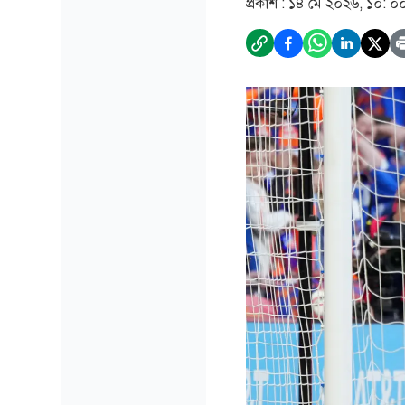
প্রকাশ :
১৪ মে ২০২৬, ১০: ০