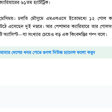
যারিয়ারের ৬১তম হ্যাটট্রিক।
 মেসিময়। চলতি মৌসুমে এমএলএসে ইতোমধ্যে ১২ গোল করে
ঠে এসেছেন দুই নম্বরে। আর পেশাদার ক্যারিয়ারে তার গোলসং
ি অ্যাসিস্ট—যা সংখ্যার চেয়েও বড় এক কিংবদন্তির গল্প বলে।
আমার দেশের খবর পেতে গুগল নিউজ চ্যানেল ফলো করুন