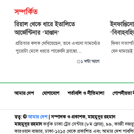
সম্পর্কিত
রিয়াল থেকে ধারে ইতালিতে
ইনফান্তিনো
আর্জেন্টিনার ‘মাস্তান’
‘বিবাহবহির
প্রতিভার ঝলক দেখিয়েছেন, তবে এখনো সামর্থ্যের
ফিফা সভাপতি 
পুরোটা মেলে ধরতে পারেননি ফ্রাঙ্কো
যেন থামছেই 
মাস্তানতুয়োনো। আর্জেন্টিনার অন্যতম সম্ভাবনাময়
পরিকল্পনা ন
১ ঘণ্টা আগে
এই তরুণকে আরও পরিণত করে তুলতে এবার
দাবির মধ্যেই
ইতালিয়ান ক্লাব ফিওরেন্তিনায় ধারে পাঠিয়েছে
‘বিবাহবহির্ভ
রিয়াল মাদ্রিদ।
ইনফান্তিনোর
অস্বীকার করা
আমার দেশ
যোগাযোগ
শর্তাবলি ও নীতিমালা
গোপনীয়তা 
স্বত্ব: ©️
আমার দেশ
| সম্পাদক ও প্রকাশক, মাহমুদুর রহমান
মাহমুদুর রহমান
কর্তৃক ঢাকা ট্রেড সেন্টার (৮ম ফ্লোর), ৯৯, কাজী নজ
কারওয়ান বাজার, ঢাকা-১২১৫ থেকে প্রকাশিত এবং আমার দেশ পাবলিক