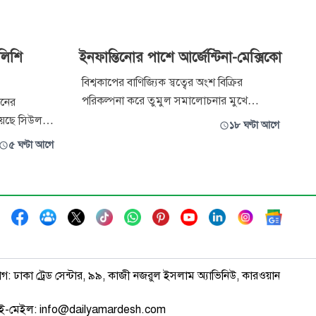
ুলিশি
ইনফান্তিনোর পাশে আর্জেন্টিনা-মেক্সিকো
বিশ্বকাপের বাণিজ্যিক স্বত্বের অংশ বিক্রির
পরিকল্পনা করে তুমুল সমালোচনার মুখে
শনের
পড়েছেন ফিফা সভাপতি জিয়ান্নি ইনফান্তিনো। ক্ষমা
য়েছে সিউল
১৮ ঘণ্টা আগে
চেয়ে এই যাত্রায় পার পেলেও ইনফান্তিনোকে ঘিরে
 মিয়ুং-বোকে
৫ ঘণ্টা আগে
সমালোচনা থামছে না। এমন কঠিন সময়
যোগে তদন্তের
ইনফান্তিনোর পাশে দাঁড়াল আর্জেন্টিনা ও মেক্সিকো
ভিযান চালানো
াগ: ঢাকা ট্রেড সেন্টার, ৯৯, কাজী নজরুল ইসলাম অ্যাভিনিউ, কারওয়ান
ই-মেইল: info@dailyamardesh.com