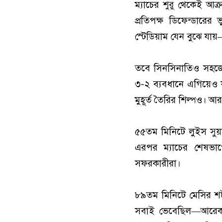
ম্যাচের শুরু থেকেই আ
প্রতিপক্ষ ডিফেন্ডারের
স্টেডিয়াম যেন বুঝে যা
তবে সিনসিনাতিও সহজে
৩-২ ব্যবধানে এগিয়েও 
মুহূর্ত তৈরির শিল্পও।
৫৫তম মিনিটে লুইস সুয়া
এরপর ম্যাচের শেষভা
সফরকারীরা।
৮৯তম মিনিটে মেসির শট 
সবাই ভেবেছিল—আরেকটি 