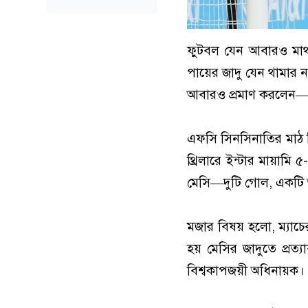
ফুটবল যেন আবারও মা
পায়ের জাদু যেন থামার
আবারও প্রমাণ করলেন—ম
এফসি সিনসিনাতির মাঠ ট
থ্রিলারে ইন্টার মায়ামি
মেসি—দুটি গোল, একটি অ্
মজার বিষয় হলো, ম্যাচের
হয় মেসির জাদুতে প্রত্যা
বিশ্বকাপজয়ী অধিনায়ক।