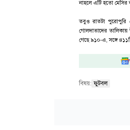
নাহলে এটি হতো মেসির ক্
তবুও রাতটা পুরোপুরি
গোলদাতাদের তালিকায় উ
গেছে ৯১০-এ, সঙ্গে ৪১১ট
বিষয়:
ফুটবল