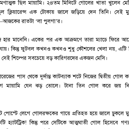
ক্রমণাত্মক ছিল মায়ামি। ২৪তম মিনিটে গোলের খাতা খুলেন ম
 ভুল ক্লিয়ারেন্স এক টোকায় জালে জড়িয়ে দেন তিনি। সেই মুহ
য়—আজকের রাতটা ‘লা পুলগা’র।
 হার মানেনি। একের পর এক আক্রমণে তারা ম্যাচে ফিরে আ
যায়। কিন্তু ফুটবল কখনও কখনও শুধু কৌশলের খেলা নয়, এটি 
 আর সেই শিল্পের সবচেয়ে বড় কারিগরদের একজন মেসি।
রেজের পাস থেকে দুর্দান্ত কাটব্যাক শটে নিজের দ্বিতীয় গোল 
গে মায়ামি যেন ঝড় তোলে। টানা তিন গোল করে জয় নিশ
পোস্টে লেগে গোলরক্ষকের গায়ে প্রতিহত হয়ে জালে ঢুকলে মুহূ
হ্যাটট্রিক! কিন্তু পরে সেটিকে আত্মঘাতী গোল হিসেবে গণ্