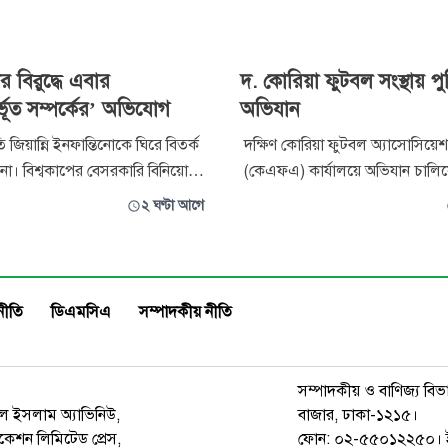
র বিরুদ্ধে এবার
দ. কোরিয়া ফুটবল সংস্থায় প
্ভূত সম্পর্কের’ অভিযোগ
অভিযান
জিয়ান্নি ইনফান্তিনোকে ঘিরে বিতর্ক
দক্ষিণ কোরিয়া ফুটবল অ্যাসোসিয়ে
না। বিশ্বকাপের বেসরকারি বিনিয়োগ
(কেএফএ) কার্যালয়ে অভিযান চালি
িয়ে তীব্র সমালোচনা ও পদত্যাগের
পুলিশ। বৃহস্পতিবার সাবেক কোচ হং
২ ঘণ্টা আগে
 এবার তার বিরুদ্ধে উঠেছে
নিয়োগের প্রক্রিয়ায় অনিয়মের অভি
ূত সম্পর্কের’ অভিযোগ। তবে
অংশ হিসেবে এই তল্লাশি ও জব্দ অ
 পক্ষ থেকে এসব অভিযোগ সরাসরি
হয়
 হয়েছে।
নীতি
ডিএমসিএ
সম্পাদকীয় নীতি
সম্পাদকীয় ও বাণিজ্য বিভ
রুল ইসলাম অ্যাভিনিউ,
বাজার, ঢাকা-১২১৫।
েশন লিমিটেড প্রেস,
ফোন: ০২-৫৫০১২২৫০। 