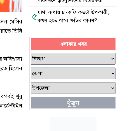
পরিদর্শনে ট্রাইব্যুনালের বিচারকরা
মাথা ব্যথায় চা-কফি কতটা উপকারী,
৫
কখন হতে পারে ক্ষতির কারণ?
নেল মেসির
রাতে তিনি
এলাকার খবর
অবিশ্বাস্য
দুতে ছিলেন
ারপরই শুরু
খুঁজুন
আর্জেন্টাইন