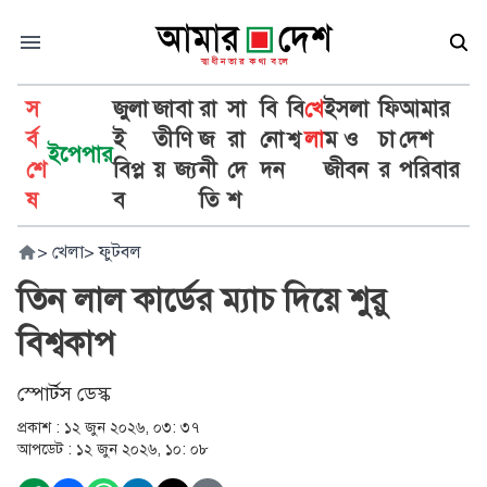
স
জুলা
জা
বা
রা
সা
বি
বি
খে
ইসলা
ফি
আমার
র্ব
ই
তী
ণি
জ
রা
নো
শ্ব
লা
ম ও
চা
দেশ
ইপেপার
শে
বিপ্ল
য়
জ্য
নী
দে
দন
জীবন
র
পরিবার
ষ
ব
তি
শ
>
খেলা
>
ফুটবল
তিন লাল কার্ডের ম্যাচ দিয়ে শুরু
বিশ্বকাপ
স্পোর্টস ডেস্ক
প্রকাশ :
১২ জুন ২০২৬, ০৩: ৩৭
আপডেট :
১২ জুন ২০২৬, ১০: ০৮