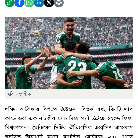
ছবি: সংগৃহীত
দক্ষিণ আফ্রিকার বিপক্ষে উত্তেজনা, বিতর্ক এবং তিনটি লাল
কার্ডে ভরা এক নাটকীয় ম্যাচ দিয়ে পর্দা উঠেছে ২০২৬ ফিফা
বিশ্বকাপের। মেক্সিকো সিটির ঐতিহাসিক এস্তাদিও আস্তেকায়
অনুষ্ঠিত উদ্বোধনী ম্যাচে স্বাগতিক মেক্সিকো ২-০ গোলে