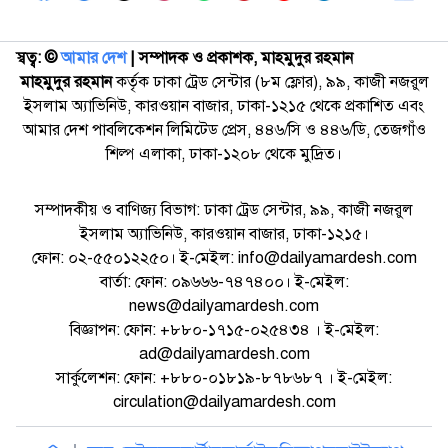
স্বত্ব: ©️
আমার দেশ
| সম্পাদক ও প্রকাশক, মাহমুদুর রহমান
মাহমুদুর রহমান
কর্তৃক ঢাকা ট্রেড সেন্টার (৮ম ফ্লোর), ৯৯, কাজী নজরুল
ইসলাম অ্যাভিনিউ, কারওয়ান বাজার, ঢাকা-১২১৫ থেকে প্রকাশিত এবং
আমার দেশ পাবলিকেশন লিমিটেড প্রেস, ৪৪৬/সি ও ৪৪৬/ডি, তেজগাঁও
শিল্প এলাকা, ঢাকা-১২০৮ থেকে মুদ্রিত।
সম্পাদকীয় ও বাণিজ্য বিভাগ: ঢাকা ট্রেড সেন্টার, ৯৯, কাজী নজরুল
ইসলাম অ্যাভিনিউ, কারওয়ান বাজার, ঢাকা-১২১৫।
ফোন: ০২-৫৫০১২২৫০। ই-মেইল: info@dailyamardesh.com
বার্তা: ফোন: ০৯৬৬৬-৭৪৭৪০০। ই-মেইল:
news@dailyamardesh.com
বিজ্ঞাপন: ফোন: +৮৮০-১৭১৫-০২৫৪৩৪ । ই-মেইল:
ad@dailyamardesh.com
সার্কুলেশন: ফোন: +৮৮০-০১৮১৯-৮৭৮৬৮৭ । ই-মেইল:
circulation@dailyamardesh.com