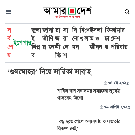
স
জুলা
জা
বা
রা
সা
বি
বি
খে
ইসলা
ফি
আমার
র্ব
ই
তী
ণি
জ
রা
নো
শ্ব
লা
ম ও
চা
দেশ
ইপেপার
শে
বিপ্ল
য়
জ্য
নী
দে
দন
জীবন
র
পরিবার
অভিনয়
ষ
ব
তি
শ
‘গুলমোহর’ নিয়ে সারিকা সাবাহ
০৪ মে ২০২৫
শাকিব খান সব সময় সম্মানের তুঙ্গেই
থাকবেন: নিশো
০৬ এপ্রিল ২০২৫
‘বড় হতে গেলে অধ্যবসায় ও সততার
বিকল্প নেই’