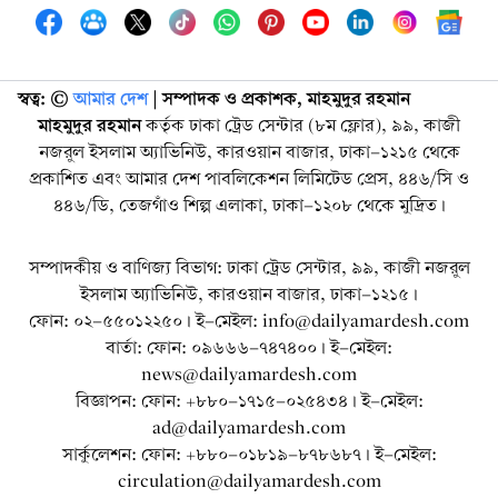
স্বত্ব: ©️
আমার দেশ
| সম্পাদক ও প্রকাশক, মাহমুদুর রহমান
মাহমুদুর রহমান
কর্তৃক ঢাকা ট্রেড সেন্টার (৮ম ফ্লোর), ৯৯, কাজী
নজরুল ইসলাম অ্যাভিনিউ, কারওয়ান বাজার, ঢাকা-১২১৫ থেকে
প্রকাশিত এবং আমার দেশ পাবলিকেশন লিমিটেড প্রেস, ৪৪৬/সি ও
৪৪৬/ডি, তেজগাঁও শিল্প এলাকা, ঢাকা-১২০৮ থেকে মুদ্রিত।
সম্পাদকীয় ও বাণিজ্য বিভাগ: ঢাকা ট্রেড সেন্টার, ৯৯, কাজী নজরুল
ইসলাম অ্যাভিনিউ, কারওয়ান বাজার, ঢাকা-১২১৫।
ফোন: ০২-৫৫০১২২৫০। ই-মেইল: info@dailyamardesh.com
বার্তা: ফোন: ০৯৬৬৬-৭৪৭৪০০। ই-মেইল:
news@dailyamardesh.com
বিজ্ঞাপন: ফোন: +৮৮০-১৭১৫-০২৫৪৩৪ । ই-মেইল:
ad@dailyamardesh.com
সার্কুলেশন: ফোন: +৮৮০-০১৮১৯-৮৭৮৬৮৭ । ই-মেইল:
circulation@dailyamardesh.com