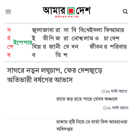
স
জুলা
জা
বা
রা
সা
বি
বি
খে
ইসলা
ফি
আমার
র্ব
ই
তী
ণি
জ
রা
নো
শ্ব
লা
ম ও
চা
দেশ
ইপেপার
শে
বিপ্ল
য়
জ্য
নী
দে
দন
জীবন
র
পরিবার
আবহাওয়া
ষ
ব
তি
শ
সাগরে নতুন লঘুচাপ, ফের দেশজুড়ে
অতিভারী বর্ষণের আভাস
১৮ ঘণ্টা আগে
রাতে ঝড় হতে পারে যেসব অঞ্চলে
২১ ঘণ্টা আগে
ঢাকায় বৃষ্টি নিয়ে যে বার্তা দিল আবহাওয়া
অধিদপ্তর