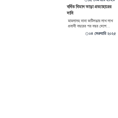
বর্ধিত বিমান ভাড়া প্রত্যাহারের
দাবি
মামলাসহ নানা জটিলতায় লাখ লাখ
প্রবাসী বছরের পর বছর দেশে
আসতে পারে নাই। গণঅভ্যুত্থান এর
০৪ ফেব্রুয়ারি ২০২৫
পর সেই সুযোগ তৈরি হলেও বিমান
ভাড়ার কারণে তারা আসতে পারছেন
না। আপ ডাউন টিকেট এক লাখ ৯০
হাজার ছাড়িয়ে দু’লাখে গিয়ে
ঠেকেছে। এটা আমরা মানতে পারি
না।