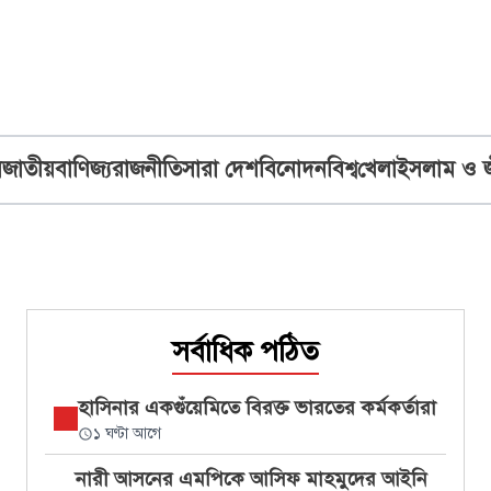
ব
জাতীয়
বাণিজ্য
রাজনীতি
সারা দেশ
বিনোদন
বিশ্ব
খেলা
ইসলাম ও 
সর্বাধিক পঠিত
হাসিনার একগুঁয়েমিতে বিরক্ত ভারতের কর্মকর্তারা
১ ঘণ্টা আগে
নারী আসনের এমপিকে আসিফ মাহমুদের আইনি