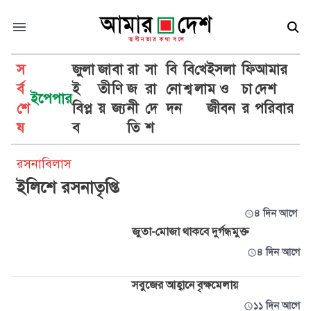
স
জুলা
জা
বা
রা
সা
বি
বি
খে
ইসলা
ফি
আমার
র্ব
ই
তী
ণি
জ
রা
নো
শ্ব
লা
ম ও
চা
দেশ
ইপেপার
শে
বিপ্ল
য়
জ্য
নী
দে
দন
জীবন
র
পরিবার
আমার জীবন
ষ
ব
তি
শ
রসনাবিলাস
ইলিশে রসনাতৃপ্তি
৪ দিন আগে
জুতা-মোজা থাকবে দুর্গন্ধমুক্ত
৪ দিন আগে
সবুজের আহ্বানে বৃক্ষমেলায়
১১ দিন আগে