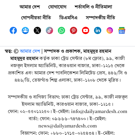
আমার দেশ
যোগাযোগ
শর্তাবলি ও নীতিমালা
গোপনীয়তা নীতি
ডিএমসিএ
সম্পাদকীয় নীতি
স্বত্ব: ©️
আমার দেশ
| সম্পাদক ও প্রকাশক, মাহমুদুর রহমান
মাহমুদুর রহমান
কর্তৃক ঢাকা ট্রেড সেন্টার (৮ম ফ্লোর), ৯৯, কাজী
নজরুল ইসলাম অ্যাভিনিউ, কারওয়ান বাজার, ঢাকা-১২১৫ থেকে
প্রকাশিত এবং আমার দেশ পাবলিকেশন লিমিটেড প্রেস, ৪৪৬/সি ও
৪৪৬/ডি, তেজগাঁও শিল্প এলাকা, ঢাকা-১২০৮ থেকে মুদ্রিত।
সম্পাদকীয় ও বাণিজ্য বিভাগ: ঢাকা ট্রেড সেন্টার, ৯৯, কাজী নজরুল
ইসলাম অ্যাভিনিউ, কারওয়ান বাজার, ঢাকা-১২১৫।
ফোন: ০২-৫৫০১২২৫০। ই-মেইল: info@dailyamardesh.com
বার্তা: ফোন: ০৯৬৬৬-৭৪৭৪০০। ই-মেইল:
news@dailyamardesh.com
বিজ্ঞাপন: ফোন: +৮৮০-১৭১৫-০২৫৪৩৪ । ই-মেইল: