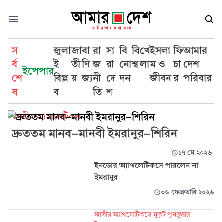
স
জুলা
জা
বা
রা
সা
বি
বি
খে
ইসলা
ফি
আমার
র্ব
ই
তী
ণি
জ
রা
নো
শ্ব
লা
ম ও
চা
দেশ
ইপেপার
শে
বিপ্ল
য়
জ্য
নী
দে
দন
জীবন
র
পরিবার
ইমরানুর
ষ
ব
তি
শ
জাতীয় অ্যাথলেটিকস
দ্রুততম মানব-মানবী ইমরানুর-শিরিন
১৭ মে ২০২৬
ইনডোর অ্যাথলেটিকসে পারলেন না
ইমরানুর
০৬ ফেব্রুয়ারি ২০২৬
জাতীয় অ্যাথলেটিকসে মুকুট পুনরুদ্ধার